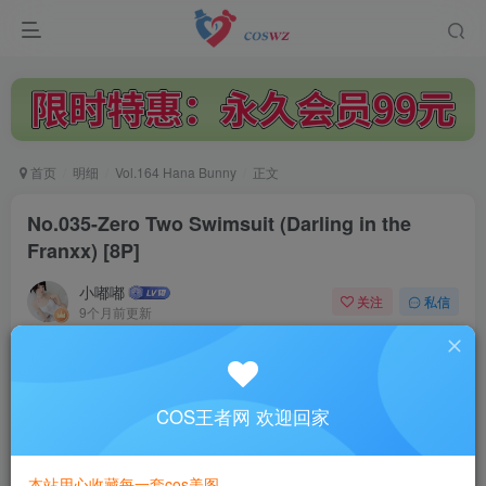
首页
明细
Vol.164 Hana Bunny
正文
No.035-Zero Two Swimsuit (Darling in the
Franxx) [8P]
小嘟嘟
关注
私信
9个月前更新
1.9W+
2708
付费阅读
No.035-Zero Two Swimsuit (Darling in the Franxx) [8P]
COS王者网 欢迎回家
此内容为付费阅读，请付费后查看
3
本站用心收藏每一套cos美图