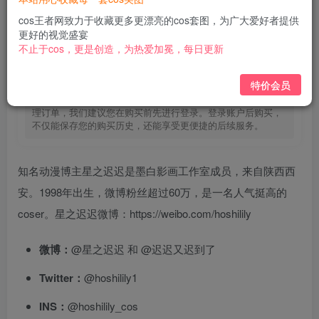
免费
免费
黄金会员
钻石会员
cos王者网致力于收藏更多更漂亮的cos套图，为广大爱好者提供
更好的视觉盛宴
立即购买
不止于cos，更是创造，为热爱加冕，每日更新
您当前未登录！建议登陆后购买，可保存购买订单
特价会员
为了提供更加个性化的购物体验，并确保您能够顺利追踪和管
理订单，我们建议您在购买前先进行登录。登录账户后购买，
不仅能保存您的购买历史，还能享受更便捷的后续服务。
知名动漫博主星之迟迟是墨白影画工作室成员，来自陕西西
安。1998年出生，微博粉丝超过60万，是一名人气挺高的
coser。星之迟迟微博：https://weibo.com/hoshilily
微博：
@星之迟迟 和 @迟迟又迟到了
Twitter：
@hoshilily1
INS：
@hoshilily_cos