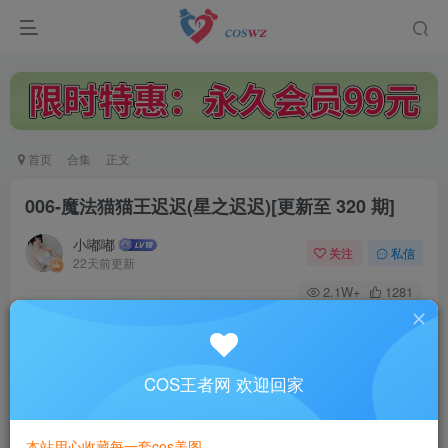
首页
合集
正文
006-魔法猫猫王迟迟(星之迟迟)
[更新至 320 期]
小嘟嘟
关注
私信
22天前更新
2.1W+
1281
付费资源
已售 36
一次购买，永久拥有
此资源是“星之迟迟”的系列套图！购买后可下载整套图资源！
COS王者网 欢迎回家
139.9
限时特惠
199.9
￥
￥
本站用心收藏每一套cos美图