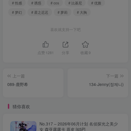
# 性感
# 诱惑
# cos
# 比基尼
# 优雅
# 梦幻
# 星之迟迟
# 萝莉
# 大胸
喜欢就支持一下吧
点赞
1281
分享
收藏
9
上一篇
下一篇
089-鹿野希
134-Jenny(정제니)
猜你喜欢
No.317 – 2026年06月计划 名侦探光之美少
女 森亚露露卡 原皮 [65P]