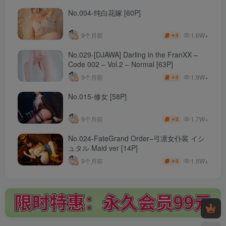
No.004-纯白花嫁 [60P]
1.6W+
9个月前
3
￥
No.029-[DJAWA] Darling in the FranXX –
Code 002 – Vol.2 – Normal [63P]
1.9W+
9个月前
3
￥
No.015-修女 [58P]
1.7W+
9个月前
3
￥
No.024-FateGrand Order–弓凛女仆装 イシ
ュタル Maid ver [14P]
1.5W+
9个月前
3
￥