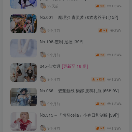
1.5W+
22天前
3
￥
No.001 – 魔理沙 青灵梦 (&渡边芥子) [15P]
2W+
9个月前
3
￥
No.198-定制 足控 [39P]
1.5W+
9个月前
3
￥
245-仙女月
[更新至 18 期]
1.2W+
8个月前
12.9
￥
No.066 – 碧蓝航线 柴郡 废稿礼服 [66P 9V]
1.3W+
9个月前
3
￥
No.315 – 「切切celia」小春日和制服 [39P]
1.3W+
9个月前
3
￥