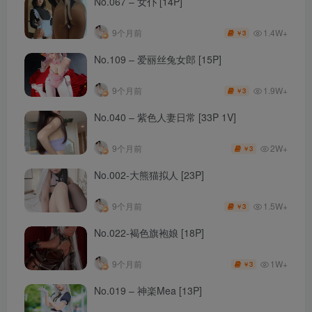
No.067 – 女仆 [14P]
1.4W+
9个月前
3
￥
No.109 – 爱丽丝兔女郎 [15P]
1.9W+
9个月前
3
￥
No.040 – 紫色人妻日常 [33P 1V]
2W+
9个月前
3
￥
No.002-大熊猫拟人 [23P]
1.5W+
9个月前
3
￥
No.022-褐色旗袍娘 [18P]
1W+
9个月前
3
￥
No.019 – 神楽Mea [13P]