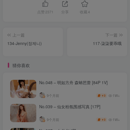
点赞
2371
分享
收藏
4
上一篇
下一篇
134-Jenny(정제니)
117-柒柒要乖哦
猜你喜欢
No.048 – 明如方舟 森蚺芭蕾 [84P 1V]
1W+
9个月前
3
￥
No.039 – 仙女粉氛围感写真 [17P]
1W+
9个月前
3
￥