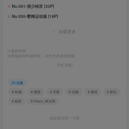
No.051-清少纳言 [23P]
No.050-蕾姆运动服 [18P]
加载更多
©
版权声明
文章版权归作者所有，未经允许请勿转载。
THE END
合集
# 性感
# 诱惑
# 可爱
# 优雅
# 黑丝
# 梦幻
# 精灵
# Kitaro_绮太郎
喜欢就支持一下吧