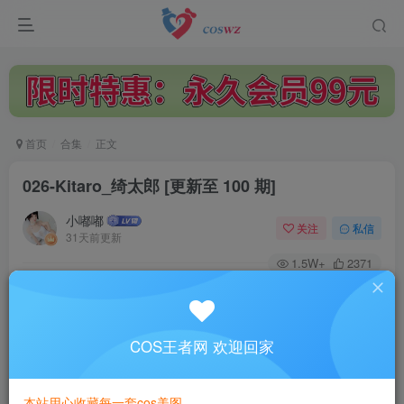
首页
合集
正文
026-Kitaro_绮太郎
[更新至 100 期]
小嘟嘟
关注
私信
31天前更新
1.5W+
2371
付费资源
已售 42
一次购买，永久拥有
此资源是“Kitaro_绮太郎 ”的系列套图！购买后可下载整套图资源！
COS王者网 欢迎回家
89.9
限时特惠
119.9
￥
￥
本站用心收藏每一套cos美图