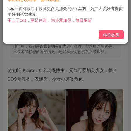
免费
免费
黄金会员
钻石会员
cos王者网致力于收藏更多更漂亮的cos套图，为广大爱好者提供
更好的视觉盛宴
立即购买
不止于cos，更是创造，为热爱加冕，每日更新
您当前未登录！建议登陆后购买，可保存购买订单
特价会员
为了提供更加个性化的购物体验，并确保您能够顺利追踪和管
理订单，我们建议您在购买前先进行登录。登录账户后购买，
不仅能保存您的购买历史，还能享受更便捷的后续服务。
绮太郎_Kitaro，知名动漫博主，元气可爱的美少女，擅长
COS元气类，傲娇类，少女少男类角色。