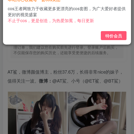
免费
免费
黄金会员
钻石会员
cos王者网致力于收藏更多更漂亮的cos套图，为广大爱好者提供
更好的视觉盛宴
立即购买
不止于cos，更是创造，为热爱加冕，每日更新
您当前未登录！建议登陆后购买，可保存购买订单
特价会员
为了提供更加个性化的购物体验，并确保您能够顺利追踪和管
理订单，我们建议您在购买前先进行登录。登录账户后购买，
不仅能保存您的购买历史，还能享受更便捷的后续服务。
AT鲨，微博颜值博主，粉丝37.6万，长得非常nice的妹子，
值得关注一波。
微博：
@AT鯊、小号（@ET鲨、@BT鯊）