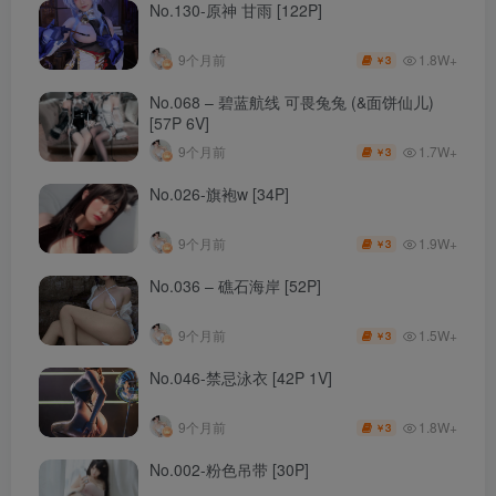
No.130-原神 甘雨 [122P]
1.8W+
9个月前
3
￥
No.068 – 碧蓝航线 可畏兔兔 (&面饼仙儿)
[57P 6V]
1.7W+
9个月前
3
￥
No.026-旗袍w [34P]
1.9W+
9个月前
3
￥
No.036 – 礁石海岸 [52P]
1.5W+
9个月前
3
￥
No.046-禁忌泳衣 [42P 1V]
1.8W+
9个月前
3
￥
No.002-粉色吊带 [30P]