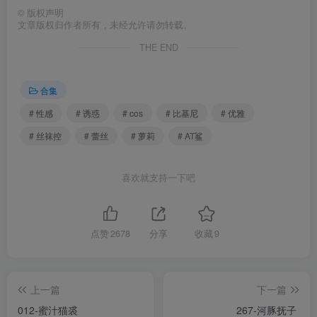
©
版权声明
文章版权归作者所有，未经允许请勿转载。
THE END
合集
# 性感
# 诱惑
# cos
# 比基尼
# 优雅
# 丝袜控
# 蕾丝
# 萝莉
# AT鲨
喜欢就支持一下吧
点赞
2678
分享
收藏
9
上一篇
下一篇
012-蜜汁猫裘
267-河豚抚子