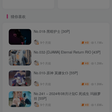
猜你喜欢
No.018-黑暗护士 [30P]
1.1W+
9个月前
3
￥
No.032-[DJAWA] Eternal Return RIO [43P]
1.3W+
9个月前
3
￥
No.010-原神 莫娜女仆 [55P]
1.9W+
9个月前
3
￥
No.241 – 2024年08月计划C 死或生 玛丽萝
丝 [55P]
1.6W+
9个月前
3
￥