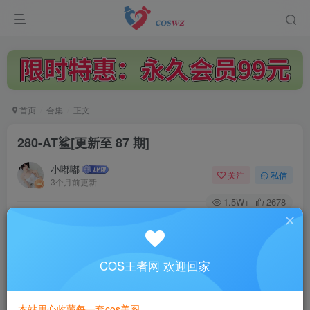
首页
合集
正文
280-AT鲨
[更新至 87 期]
小嘟嘟
关注
私信
3个月前更新
1.5W+
2678
付费资源
已售 14
一次购买，永久拥有
此资源是“AT鲨”的系列套图！购买后可下载整套图资源！
COS王者网 欢迎回家
72
限时特惠
89
￥
￥
本站用心收藏每一套cos美图