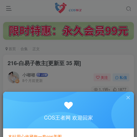
首页
合集
正文
216-白易子教主
[更新至 35 期]
小嘟嘟
关注
私信
8个月前更新
1.1W+
1877
付费资源
已售 19
一次购买，永久拥有
此资源是白易子教主的系列套图！购买后可下载整套图资源！
COS王者网 欢迎回家
29.9
限时特惠
49.9
￥
￥
本站用心收藏每一套cos美图