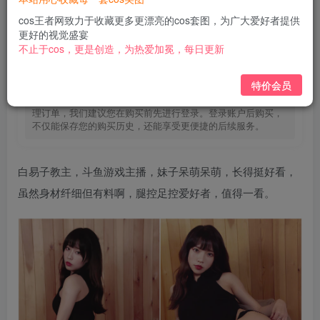
免费
免费
黄金会员
钻石会员
cos王者网致力于收藏更多更漂亮的cos套图，为广大爱好者提供
更好的视觉盛宴
立即购买
不止于cos，更是创造，为热爱加冕，每日更新
您当前未登录！建议登陆后购买，可保存购买订单
特价会员
为了提供更加个性化的购物体验，并确保您能够顺利追踪和管
理订单，我们建议您在购买前先进行登录。登录账户后购买，
不仅能保存您的购买历史，还能享受更便捷的后续服务。
白易子教主，斗鱼游戏主播，妹子呆萌呆萌，长得挺好看，
虽然身材纤细但有料啊，腿控足控爱好者，值得一看。