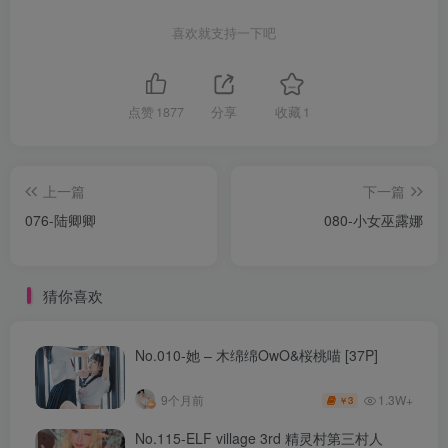
喜欢就支持一下吧
点赞
1877
分享
收藏
1
上一篇
下一篇
076-陆卿卿
080-小女巫露娜
猜你喜欢
No.010-她 – 木绵绵OwO&桜桃喵 [37P]
1.3W+
9个月前
3
￥
No.115-ELF village 3rd 精灵村第三村人