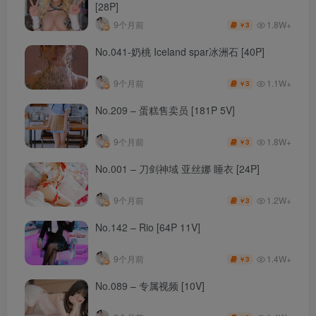
[28P]
1.8W+
9个月前
3
￥
No.041-奶桃 Iceland spar冰洲石 [40P]
1.1W+
9个月前
3
￥
No.209 – 蛋糕售卖员 [181P 5V]
1.8W+
9个月前
3
￥
No.001 – 刀剑神域 亚丝娜 睡衣 [24P]
1.2W+
9个月前
3
￥
No.142 – Rio [64P 11V]
1.4W+
9个月前
3
￥
No.089 – 专属视频 [10V]