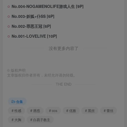
No.004-NOGAMENOLIFE游戏人生 [9P]
No.003-妖狐×仆SS [6P]
No.002-罪恶王冠 [6P]
No.001-LOVELIVE [10P]
没有更多内容了
©
版权声明
文章版权归作者所有，未经允许请勿转载。
THE END
合集
# 性感
# 诱惑
# cos
# 优雅
# 黑丝
# 蕾丝
# 大胸
# 白易子教主