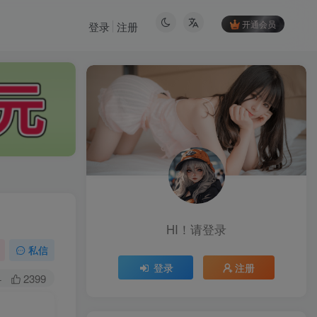
开通会员
登录
注册
HI！请登录
HI！请登录
私信
登录
注册
登录
注册
+
2399