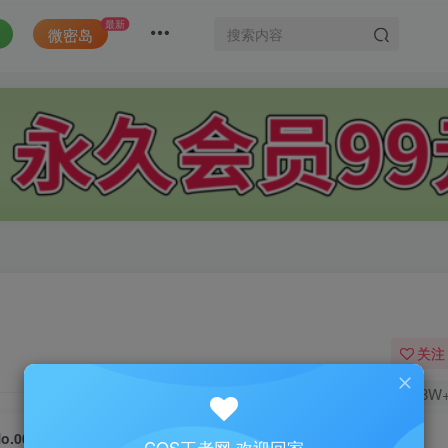
最新
微密岛
关注
1.8W
o.004-自拍合集 [162P 13V]