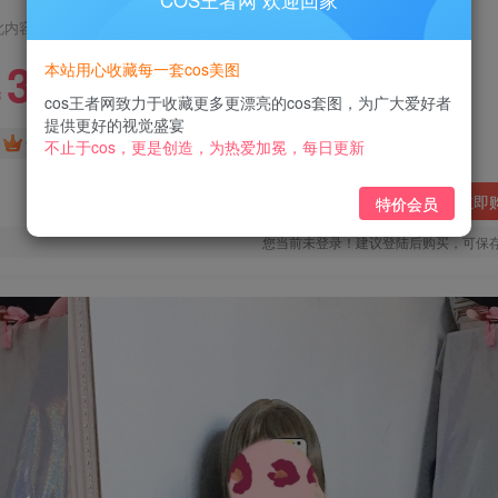
COS王者网 欢迎回家
此内容为付费阅读，请付费后查看
3
本站用心收藏每一套cos美图
￥
cos王者网致力于收藏更多更漂亮的cos套图，为广大爱好者
提供更好的视觉盛宴
免费
免费
黄金会员
钻石会员
不止于cos，更是创造，为热爱加冕，每日更新
立即
特价会员
您当前未登录！建议登陆后购买，可保