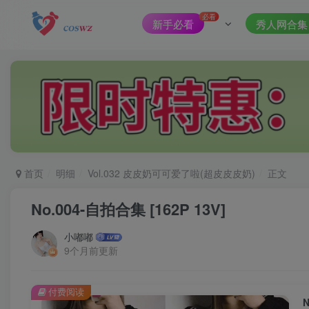
必看
新手必看
秀人网合集
首页
明细
Vol.032 皮皮奶可可爱了啦(超皮皮皮奶)
正文
No.004-自拍合集 [162P 13V]
小嘟嘟
9个月前更新
付费阅读
N