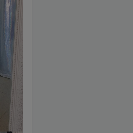
072-清水由乃
[更新至 95
期]
1.4W+
30天前
82
￥