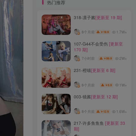
标签云
热门推荐
318-凛子酱
[更新至 19 期]
龙年活动
龙宫地狱
龙娘图鉴
龙娘
龙姬
龙华妃咲JK
龙华妃咲cos
1.7W+
8个月前
19.9
￥
龙华妃咲
黛尔
黑龙贯通
黑黑麦
黑馆晴奈
黑靡烟旗袍
黑钻兔子
黑金
107-G44不会受伤
[更新至
170 期]
黑贞德泳装
黑贞兔子
黑见茜香
2W+
7小时前
89.9
￥
黑见芹香
黑裤妹
231-橙喵
[更新至 6 期]
热门推荐
1W+
8个月前
6.9
￥
318-凛子酱
[更新至 19 期]
003-镜酱
[更新至 12 期]
1.7W+
8个月前
19.9
￥
1.6W+
8个月前
12.9
￥
107-G44不会受伤
[更新至
217-许多鱼鱼鱼
[更新至 33
170 期]
期]
2W+
7小时前
89.9
￥