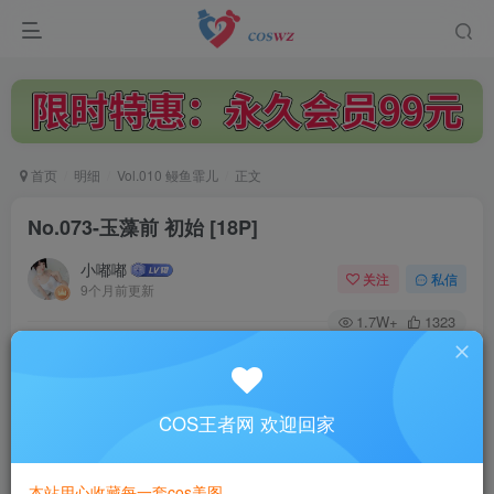
首页
明细
Vol.010 鳗鱼霏儿
正文
No.073-玉藻前 初始 [18P]
小嘟嘟
关注
私信
9个月前更新
1.7W+
1323
付费阅读
No.073-玉藻前 初始 [18P]
此内容为付费阅读，请付费后查看
COS王者网 欢迎回家
3
￥
本站用心收藏每一套cos美图