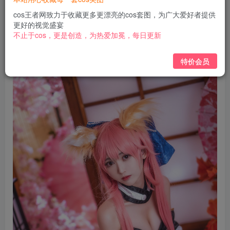
免费
免费
黄金会员
钻石会员
cos王者网致力于收藏更多更漂亮的cos套图，为广大爱好者提供
更好的视觉盛宴
立即购买
不止于cos，更是创造，为热爱加冕，每日更新
您当前未登录！建议登陆后购买，可保存购买订单
特价会员