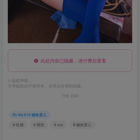
此处内容已隐藏，请付费后查看
©
版权声明
文章版权归作者所有，未经允许请勿转载。
THE END
Vol.010 鳗鱼霏儿
# 性感
# 诱惑
# cos
# 鳗鱼霏儿