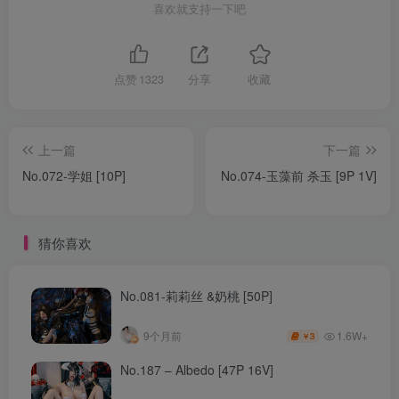
喜欢就支持一下吧
点赞
1323
分享
收藏
上一篇
下一篇
No.072-学姐 [10P]
No.074-玉藻前 杀玉 [9P 1V]
猜你喜欢
No.081-莉莉丝 &奶桃 [50P]
1.6W+
9个月前
3
￥
No.187 – Albedo [47P 16V]