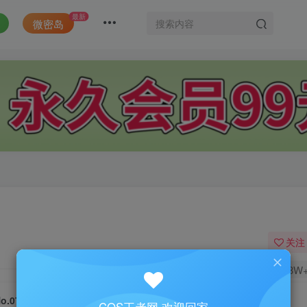
最新
微密岛
关注
1.8W
o.072-学姐 [10P]