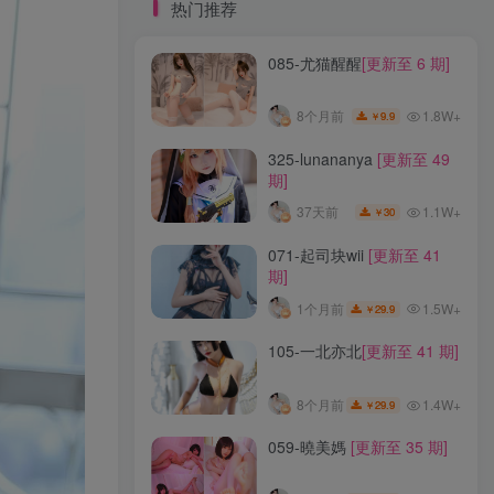
标签云
热门推荐
085-尤猫醒醒
[更新至 6 期]
龙年活动
龙宫地狱
龙娘图鉴
龙娘
龙姬
龙华妃咲JK
龙华妃咲cos
1.8W+
8个月前
9.9
￥
龙华妃咲
黛尔
黑龙贯通
黑黑麦
黑馆晴奈
黑靡烟旗袍
黑钻兔子
黑金
325-lunananya
[更新至 49
期]
黑贞德泳装
黑贞兔子
黑见茜香
1.1W+
37天前
30
￥
黑见芹香
黑裤妹
071-起司块wii
[更新至 41
期]
热门推荐
1.5W+
1个月前
29.9
￥
085-尤猫醒醒
[更新至 6 期]
105-一北亦北
[更新至 41 期]
1.8W+
8个月前
9.9
￥
1.4W+
8个月前
29.9
￥
325-lunananya
[更新至 49
059-曉美媽
[更新至 35 期]
期]
1.1W+
37天前
30
￥