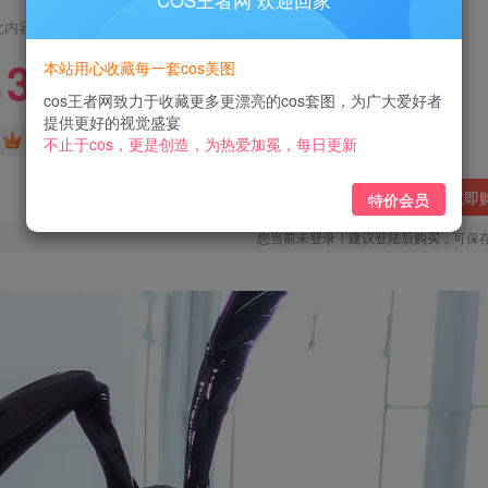
COS王者网 欢迎回家
此内容为付费阅读，请付费后查看
3
本站用心收藏每一套cos美图
￥
cos王者网致力于收藏更多更漂亮的cos套图，为广大爱好者
提供更好的视觉盛宴
免费
免费
黄金会员
钻石会员
不止于cos，更是创造，为热爱加冕，每日更新
立即
特价会员
您当前未登录！建议登陆后购买，可保