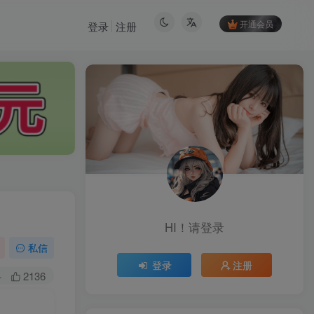
开通会员
登录
注册
HI！请登录
HI！请登录
私信
登录
注册
登录
注册
+
2136