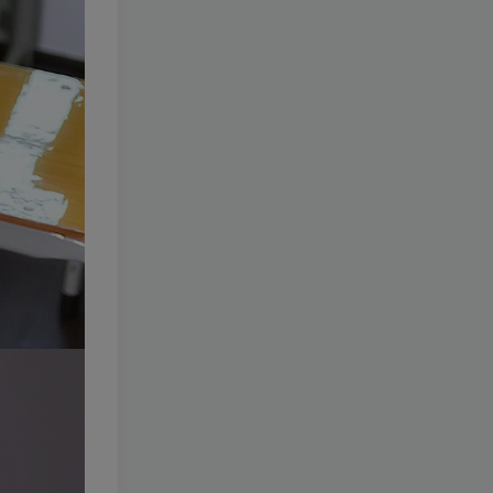
153-这个泡泡就是逊啦
[更新
至 20 期]
2W+
5个月前
15.9
￥