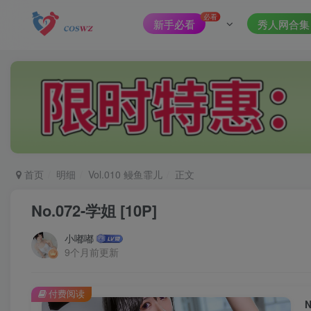
必看
新手必看
秀人网合集
首页
明细
Vol.010 鳗鱼霏儿
正文
No.072-学姐 [10P]
小嘟嘟
9个月前更新
付费阅读
N