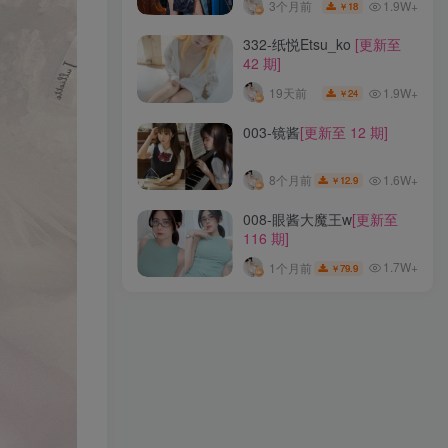
1.9W+
3个月前
18
￥
329-鹿八岁baby
[更新至
332-纸悦Etsu_ko
[更新至
101 期]
42 期]
1.3W+
25天前
79
￥
1.9W+
19天前
24
￥
283-Natsuko_夏夏子
[更新
003-镜酱
[更新至 12 期]
至 105 期]
1.2W+
19天前
69
￥
1.6W+
8个月前
12.9
￥
319-小和甜酒
[更新至 24 期]
008-眼酱大魔王w
[更新至
116 期]
1.9W+
3个月前
18
￥
1.7W+
1个月前
79.9
￥
332-纸悦Etsu_ko
[更新至
42 期]
1.9W+
19天前
24
￥
003-镜酱
[更新至 12 期]
1.6W+
8个月前
12.9
￥