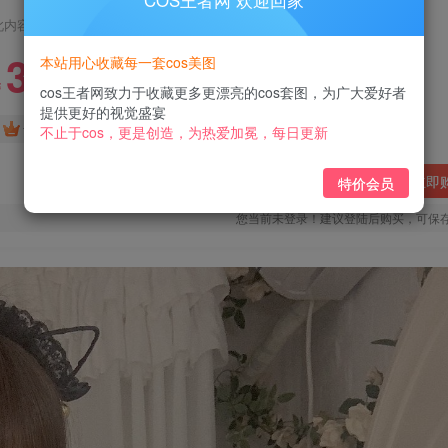
COS王者网 欢迎回家
此内容为付费阅读，请付费后查看
3
本站用心收藏每一套cos美图
￥
cos王者网致力于收藏更多更漂亮的cos套图，为广大爱好者
提供更好的视觉盛宴
免费
免费
黄金会员
钻石会员
不止于cos，更是创造，为热爱加冕，每日更新
立即
特价会员
您当前未登录！建议登陆后购买，可保