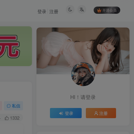
开通会员
登录
注册
HI！请登录
HI！请登录
私信
登录
注册
登录
注册
+
1332