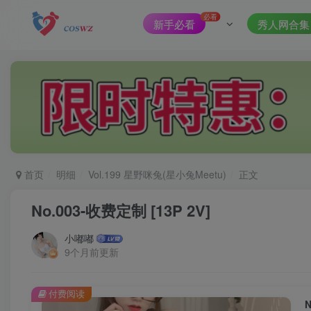
必看
新手必看
秀人网合集
首页
明细
Vol.199 星野咪兔(星小兔Meetu)
正文
No.003-收费定制 [13P 2V]
小嘟嘟
9个月前更新
付费阅读
N