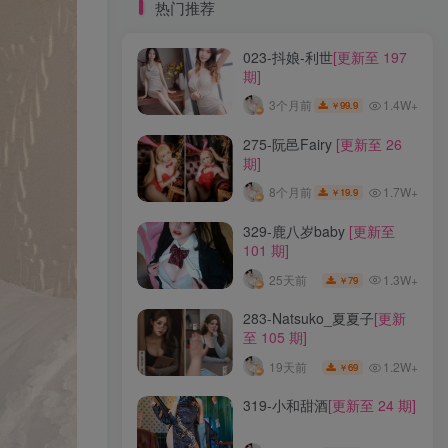
标签云
热门推荐
023-抖娘-利世
[更新至 197
龙年活动
龙宫地狱
龙娘图鉴
龙娘
期]
龙姬
龙华妃咲JK
龙华妃咲cos
1.4W+
3个月前
99.9
￥
龙华妃咲
黛尔
黑龙贯通
黑黑麦
黑馆晴奈
黑靡烟旗袍
黑钻兔子
黑金
275-阮邑Fairy
[更新至 26
期]
黑贞德泳装
黑贞兔子
黑见茜香
1.7W+
8个月前
19.9
￥
黑见芹香
黑裤妹
329-鹿八岁baby
[更新至
101 期]
热门推荐
1.3W+
25天前
79
￥
023-抖娘-利世
[更新至 197
283-Natsuko_夏夏子
[更新
期]
至 105 期]
1.4W+
3个月前
99.9
￥
1.2W+
19天前
69
￥
275-阮邑Fairy
[更新至 26
319-小和甜酒
[更新至 24 期]
期]
1.7W+
8个月前
19.9
￥