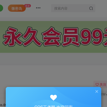
最新
微密岛
关注
1.1W
o.003-收费定制 [13P 2V]