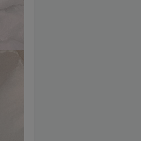
008-眼酱大魔王w
[更新至
116 期]
1.7W+
1个月前
79.9
￥