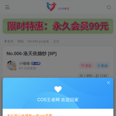
首页
明细
Vol.042 yui金鱼
正文
No.006-洛天依婚纱 [8P]
小嘟嘟
关注
私信
9个月前更新
1.8W+
1143
付费阅读
No.006-洛天依婚纱 [8P]
此内容为付费阅读，请付费后查看
COS王者网 欢迎回家
3
￥
本站用心收藏每一套cos美图