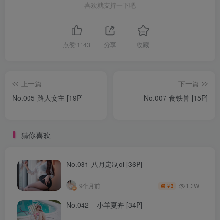
喜欢就支持一下吧
点赞
1143
分享
收藏
上一篇
下一篇
No.005-路人女主 [19P]
No.007-食铁兽 [15P]
猜你喜欢
No.031-八月定制ol [36P]
1.3W+
9个月前
3
￥
No.042 – 小羊夏卉 [34P]