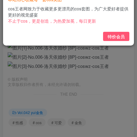
免费
免费
黄金会员
钻石会员
cos王者网致力于收藏更多更漂亮的cos套图，为广大爱好者提供
更好的视觉盛宴
立即购买
不止于cos，更是创造，为热爱加冕，每日更新
您当前未登录！建议登陆后购买，可保存购买订单
特价会员
©
版权声明
文章版权归作者所有，未经允许请勿转载。
THE END
Vol.042 yui金鱼
# 性感
# cos
# 可爱
# 金鱼