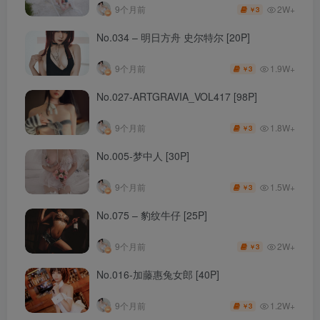
2W+
9个月前
3
￥
No.034 – 明日方舟 史尔特尔 [20P]
1.9W+
9个月前
3
￥
No.027-ARTGRAVIA_VOL417 [98P]
1.8W+
9个月前
3
￥
No.005-梦中人 [30P]
1.5W+
9个月前
3
￥
No.075 – 豹纹牛仔 [25P]
2W+
9个月前
3
￥
No.016-加藤惠兔女郎 [40P]
1.2W+
9个月前
3
￥