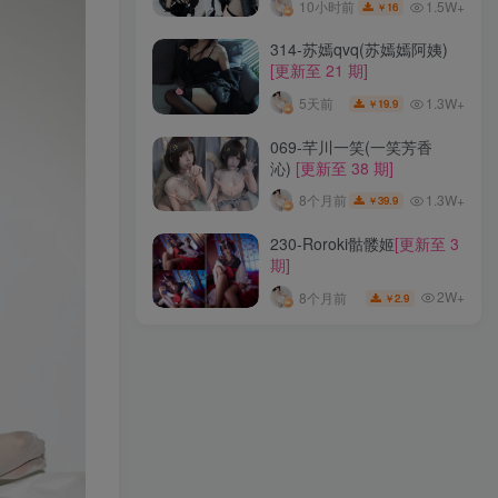
1.5W+
10小时前
16
￥
320-屿鱼
[更新至 77 期]
314-苏嫣qvq(苏嫣嫣阿姨)
[更新至 21 期]
1.4W+
6天前
59
￥
1.3W+
5天前
19.9
￥
080-小女巫露娜
[更新至 51
069-芊川一笑(一笑芳香
期]
沁)
[更新至 38 期]
1.2W+
前天
33.9
￥
1.3W+
8个月前
39.9
￥
115-51酱
[更新至 28 期]
230-Roroki骷髅姬
[更新至 3
期]
1.5W+
10小时前
16
￥
2W+
8个月前
2.9
￥
314-苏嫣qvq(苏嫣嫣阿姨)
[更新至 21 期]
1.3W+
5天前
19.9
￥
069-芊川一笑(一笑芳香
沁)
[更新至 38 期]
1.3W+
8个月前
39.9
￥