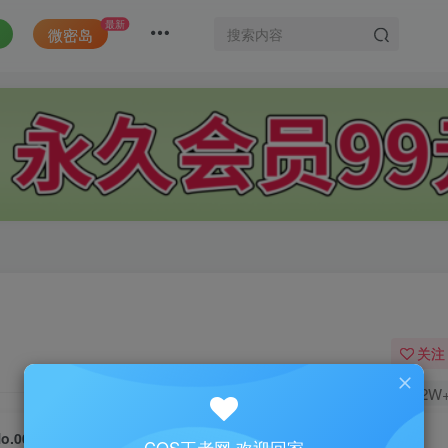
最新
微密岛
关注
2W
o.004-护士小姐 [14P]