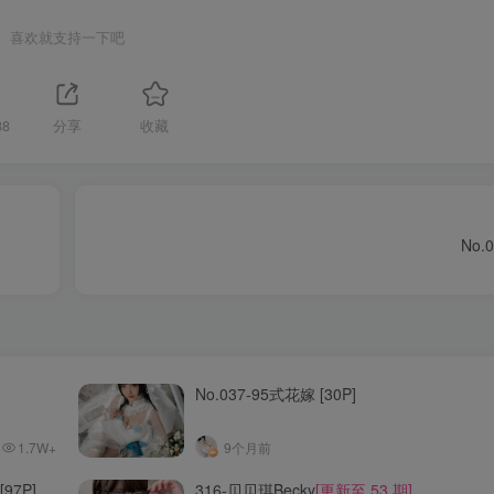
喜欢就支持一下吧
88
分享
收藏
No.
No.037-95式花嫁 [30P]
1.7W+
9个月前
[97P]
316-贝贝琪Becky
[更新至 53 期]