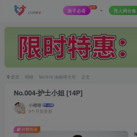
必看
新手必看
秀人网合集
首页
明细
Vol.016 洛丽塔大哥
正文
No.004-护士小姐 [14P]
小嘟嘟
9个月前更新
付费阅读
N