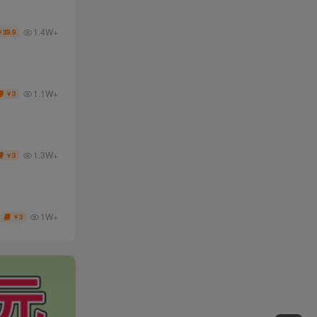
1.4W+
39.9
￥
1.1W+
3
￥
1.3W+
3
￥
1W+
3
￥