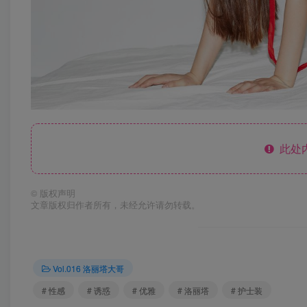
此处
©
版权声明
文章版权归作者所有，未经允许请勿转载。
Vol.016 洛丽塔大哥
# 性感
# 诱惑
# 优雅
# 洛丽塔
# 护士装