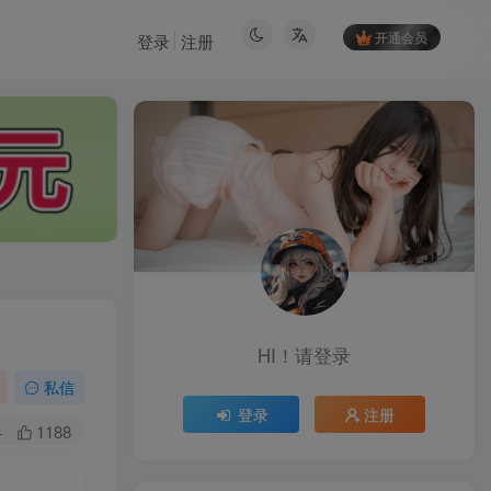
开通会员
登录
注册
HI！请登录
HI！请登录
私信
登录
注册
登录
注册
+
1188