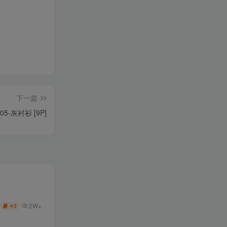
下一篇
005-灰衬衫 [9P]
2W+
3
￥