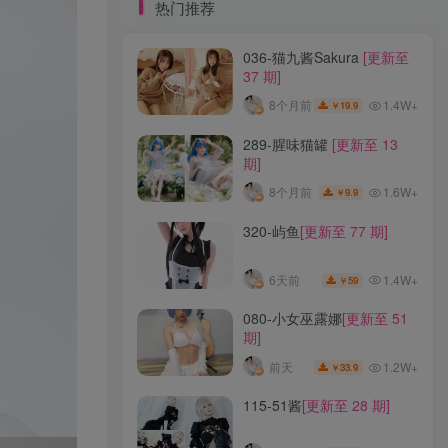
标签云
热门推荐
036-猫九酱Sakura
[更新至
龙年活动
龙宫地狱
龙娘图鉴
龙娘
37 期]
龙姬
龙华妃咲JK
龙华妃咲cos
1.4W+
8个月前
19.9
￥
龙华妃咲
黛尔
黑龙贯通
黑黑麦
黑馆晴奈
黑靡烟旗袍
黑钻兔子
黑金
289-腥味猫罐
[更新至 13
期]
黑贞德泳装
黑贞兔子
黑见茜香
1.6W+
8个月前
9.9
￥
黑见芹香
黑裤妹
320-屿鱼
[更新至 77 期]
热门推荐
1.4W+
6天前
59
￥
036-猫九酱Sakura
[更新至
080-小女巫露娜
[更新至 51
37 期]
期]
1.4W+
8个月前
19.9
￥
1.2W+
前天
33.9
￥
289-腥味猫罐
[更新至 13
115-51酱
[更新至 28 期]
期]
1.6W+
8个月前
9.9
￥