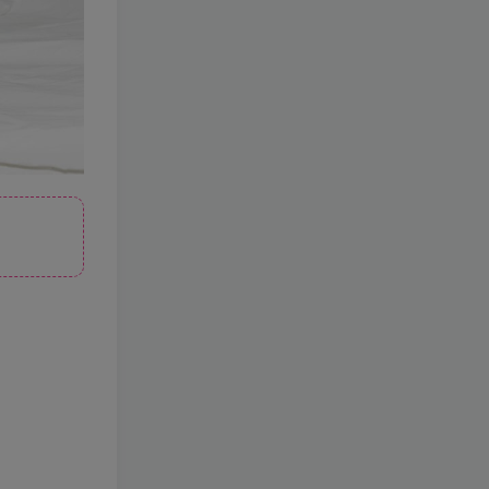
230-Roroki骷髅姬
[更新至 3
期]
2W+
8个月前
2.9
￥