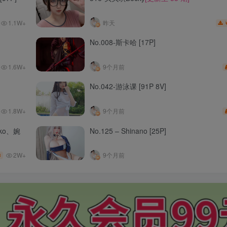
1.1W+
昨天
No.008-斯卡哈 [17P]
1.6W+
9个月前
No.042-游泳课 [91P 8V]
1.8W+
9个月前
nko、婉
No.125 – Shinano [25P]
2W+
9个月前
3