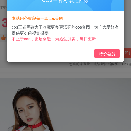
COS王者网 欢迎回家
此内容为付费阅读，请付费后查看
3
本站用心收藏每一套cos美图
￥
cos王者网致力于收藏更多更漂亮的cos套图，为广大爱好者
提供更好的视觉盛宴
免费
免费
黄金会员
钻石会员
不止于cos，更是创造，为热爱加冕，每日更新
立即
特价会员
您当前未登录！建议登陆后购买，可保