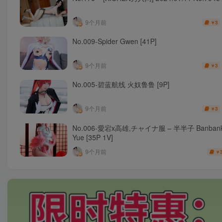
9个月前
3
￥
No.009-Spider Gwen [41P]
9个月前
3
￥
No.005-碧蓝航线 火奴鲁鲁 [9P]
9个月前
3
￥
No.006-愛宕x高雄,チャイナ服 – 半半子 Banba
Yue [35P 1V]
9个月前
￥