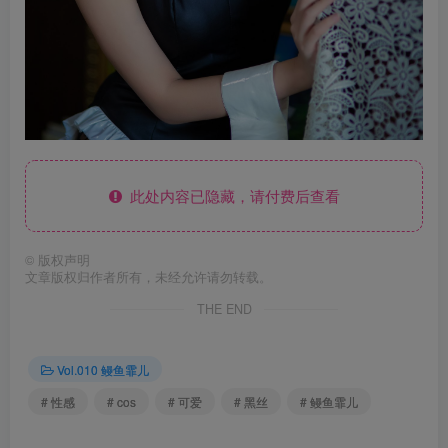
此处内容已隐藏，请付费后查看
©
版权声明
文章版权归作者所有，未经允许请勿转载。
THE END
Vol.010 鳗鱼霏儿
# 性感
# cos
# 可爱
# 黑丝
# 鳗鱼霏儿