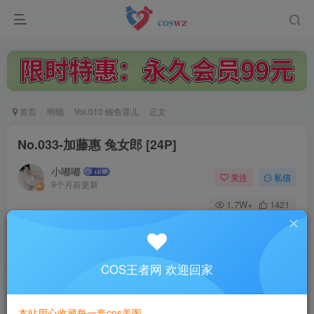
首页
明细
Vol.010 鳗鱼霏儿
正文
No.033-加藤惠 兔女郎 [24P]
小嘟嘟
关注
私信
9个月前更新
1.7W+
1421
付费阅读
No.033-加藤惠 兔女郎 [24P]
此内容为付费阅读，请付费后查看
COS王者网 欢迎回家
3
￥
本站用心收藏每一套cos美图