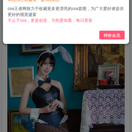
免费
免费
黄金会员
钻石会员
cos王者网致力于收藏更多更漂亮的cos套图，为广大爱好者提供
更好的视觉盛宴
立即购买
不止于cos，更是创造，为热爱加冕，每日更新
您当前未登录！建议登陆后购买，可保存购买订单
特价会员