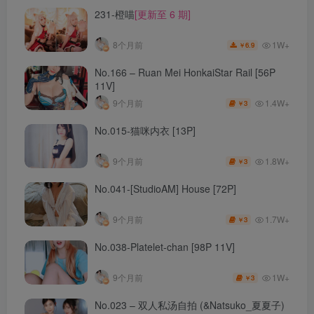
231-橙喵
[更新至 6 期]
1W+
8个月前
6.9
￥
No.166 – Ruan Mei HonkaiStar Rail [56P
11V]
1.4W+
9个月前
3
￥
No.015-猫咪内衣 [13P]
1.8W+
9个月前
3
￥
No.041-[StudioAM] House [72P]
1.7W+
9个月前
3
￥
No.038-Platelet-chan [98P 11V]
1W+
9个月前
3
￥
No.023 – 双人私汤自拍 (&Natsuko_夏夏子)