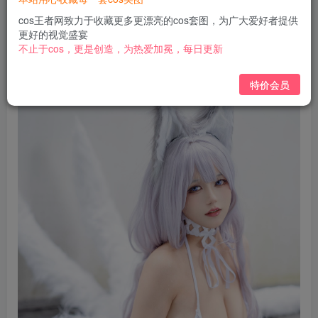
免费
免费
黄金会员
钻石会员
cos王者网致力于收藏更多更漂亮的cos套图，为广大爱好者提供
更好的视觉盛宴
立即购买
不止于cos，更是创造，为热爱加冕，每日更新
您当前未登录！建议登陆后购买，可保存购买订单
特价会员