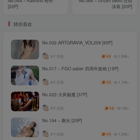
No.064 – Kashino 樫野
No.066 – Unzen bikini 云仙
[22P]
泳装 [20P]
猜你喜欢
No.032-ARTGRAVIA_VOL209 [65P]
1.8W+
9个月前
3
￥
No.017 – FGO saber 四周年旗袍 [15P]
1.1W+
9个月前
3
￥
No.022-大凤魅魔 [37P]
1W+
9个月前
3
￥
No.194 – 粼光 [25P]
1.5W+
9个月前
3
￥