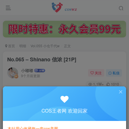
首页
明细
Vol.055 小仓千代w
正文
No.065 – Shinano 信浓 [21P]
小嘟嘟
关注
私信
9个月前更新
1.1W+
1010
付费阅读
已售 1
No.065 – Shinano 信浓 [21P]
此内容为付费阅读，请付费后查看
COS王者网 欢迎回家
3
￥
本站用心收藏每一套cos美图