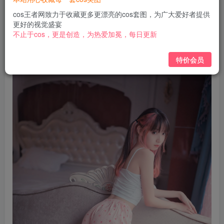
免费
免费
黄金会员
钻石会员
cos王者网致力于收藏更多更漂亮的cos套图，为广大爱好者提供
更好的视觉盛宴
立即购买
不止于cos，更是创造，为热爱加冕，每日更新
您当前未登录！建议登陆后购买，可保存购买订单
特价会员