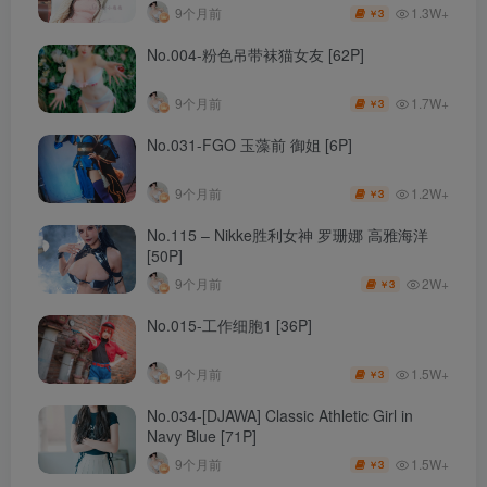
1.3W+
9个月前
3
￥
No.004-粉色吊带袜猫女友 [62P]
1.7W+
9个月前
3
￥
No.031-FGO 玉藻前 御姐 [6P]
1.2W+
9个月前
3
￥
No.115 – Nikke胜利女神 罗珊娜 高雅海洋
[50P]
2W+
9个月前
3
￥
No.015-工作细胞1 [36P]
1.5W+
9个月前
3
￥
No.034-[DJAWA] Classic Athletic Girl in
Navy Blue [71P]
1.5W+
9个月前
3
￥