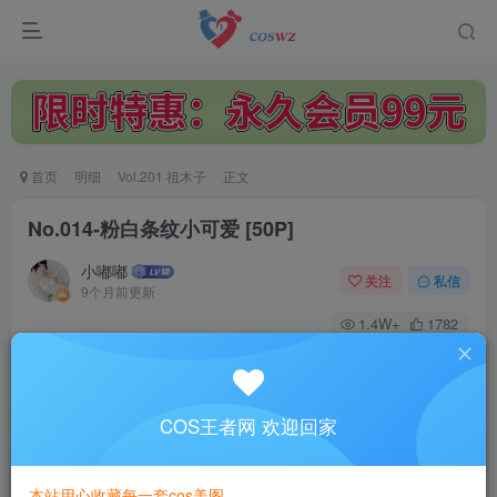
首页
明细
Vol.201 祖木子
正文
No.014-粉白条纹小可爱 [50P]
小嘟嘟
关注
私信
9个月前更新
1.4W+
1782
付费阅读
No.014-粉白条纹小可爱 [50P]
此内容为付费阅读，请付费后查看
COS王者网 欢迎回家
3
￥
本站用心收藏每一套cos美图