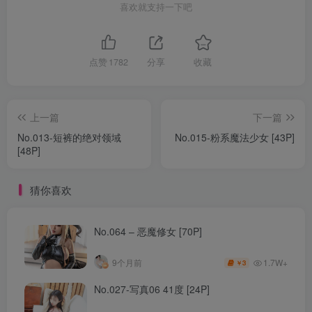
喜欢就支持一下吧
点赞
1782
分享
收藏
上一篇
下一篇
No.013-短裤的绝对领域
No.015-粉系魔法少女 [43P]
[48P]
猜你喜欢
No.064 – 恶魔修女 [70P]
1.7W+
9个月前
3
￥
No.027-写真06 41度 [24P]