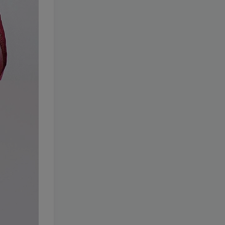
088-沖田凜花Rinka
[更新至
67 期]
1.8W+
8个月前
49.9
￥