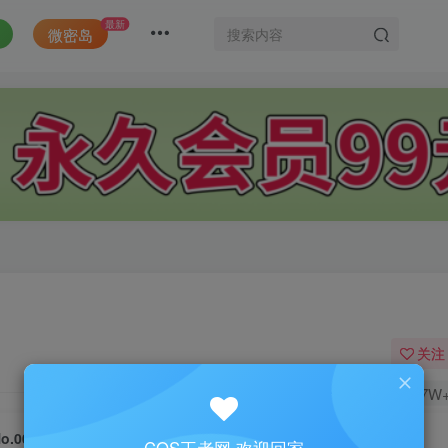
最新
微密岛
关注
1.7W
o.009-龙女 [9P]