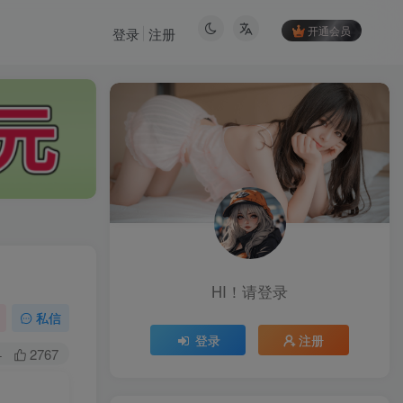
开通会员
登录
注册
HI！请登录
HI！请登录
私信
登录
注册
登录
注册
+
2767