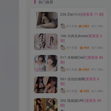
标签云
热门推荐
236-Zia(지아)
[更新至 71 期]
龙年活动
龙宫地狱
龙娘图鉴
龙娘
龙姬
龙华妃咲JK
龙华妃咲cos
1.1W+
8个月前
39.9
￥
龙华妃咲
黛尔
黑龙贯通
黑黑麦
黑馆晴奈
黑靡烟旗袍
黑钻兔子
黑金
166-大肉丸Amiee
[更新至 6
期]
黑贞德泳装
黑贞兔子
黑见茜香
1.6W+
8个月前
6.9
￥
黑见芹香
黑裤妹
017-木棉棉OwO
[更新至 88
期]
热门推荐
1.7W+
6个月前
49.9
￥
236-Zia(지아)
[更新至 71 期]
061-佳佳好难啊
[更新至 8
期]
1.1W+
8个月前
39.9
￥
1.4W+
8个月前
9.9
￥
166-大肉丸Amiee
[更新至 6
302-陈妮妮UNI
[更新至 59
期]
期]
1.6W+
8个月前
6.9
￥