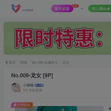
必看
新手必看
秀人网合集
首页
明细
Vol.189 名濑弥七
正文
No.009-龙女 [9P]
小嘟嘟
9个月前更新
付费阅读
N