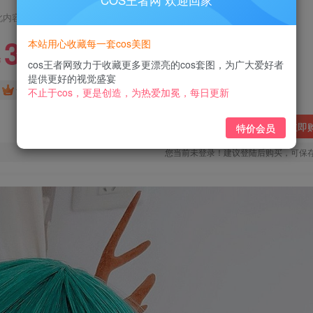
COS王者网 欢迎回家
此内容为付费阅读，请付费后查看
3
本站用心收藏每一套cos美图
￥
cos王者网致力于收藏更多更漂亮的cos套图，为广大爱好者
提供更好的视觉盛宴
免费
免费
黄金会员
钻石会员
不止于cos，更是创造，为热爱加冕，每日更新
立即
特价会员
您当前未登录！建议登陆后购买，可保