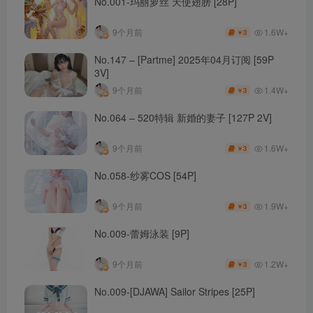
No.001-玛丽萝丝 天使翅膀 [28P]
1.6W+
9个月前
3
￥
No.147 – [Partme] 2025年04月订阅 [59P
3V]
1.4W+
9个月前
3
￥
No.064 – 520特辑 新婚的妻子 [127P 2V]
1.6W+
9个月前
3
￥
No.058-纱雾COS [54P]
1.9W+
9个月前
3
￥
No.009-蕾姆泳装 [9P]
1.2W+
9个月前
3
￥
No.009-[DJAWA] Sailor Stripes [25P]