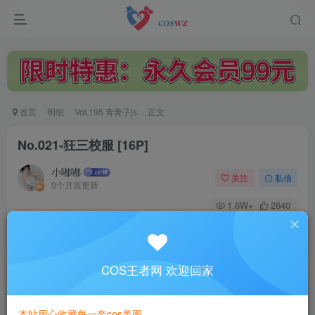
首页
明细
Vol.195 青青子js
正文
No.021-狂三校服 [16P]
小嘟嘟
关注
私信
9个月前更新
1.6W+
2640
付费阅读
No.021-狂三校服 [16P]
此内容为付费阅读，请付费后查看
COS王者网 欢迎回家
3
￥
本站用心收藏每一套cos美图