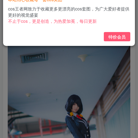
免费
免费
黄金会员
钻石会员
cos王者网致力于收藏更多更漂亮的cos套图，为广大爱好者提供
更好的视觉盛宴
立即购买
不止于cos，更是创造，为热爱加冕，每日更新
您当前未登录！建议登陆后购买，可保存购买订单
特价会员