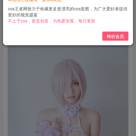
免费
免费
黄金会员
钻石会员
cos王者网致力于收藏更多更漂亮的cos套图，为广大爱好者提供
更好的视觉盛宴
立即购买
不止于cos，更是创造，为热爱加冕，每日更新
您当前未登录！建议登陆后购买，可保存购买订单
特价会员