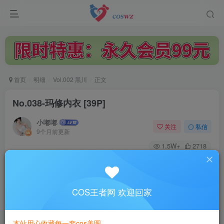
首页
明细
Vol.002 黑川
正文
No.038-玛修内衣 [39P]
小嘟嘟
关注
私信
9个月前更新
1.5W+
2718
付费阅读
No.038-玛修内衣 [39P]
此内容为付费阅读，请付费后查看
COS王者网 欢迎回家
3
￥
本站用心收藏每一套cos美图