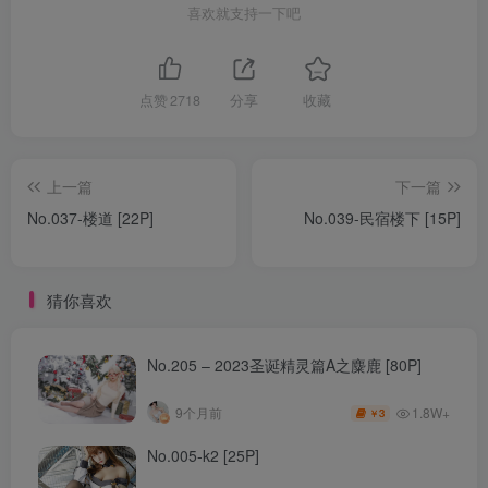
喜欢就支持一下吧
点赞
2718
分享
收藏
上一篇
下一篇
No.037-楼道 [22P]
No.039-民宿楼下 [15P]
猜你喜欢
No.205 – 2023圣诞精灵篇A之麋鹿 [80P]
1.8W+
9个月前
3
￥
No.005-k2 [25P]