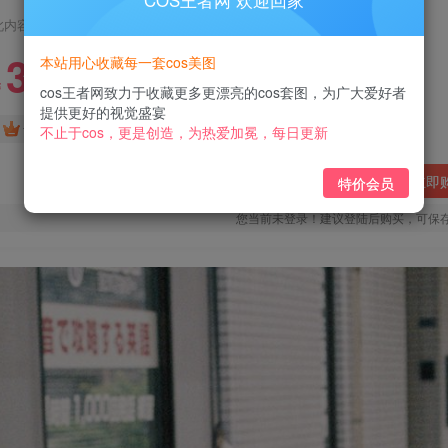
COS王者网 欢迎回家
此内容为付费阅读，请付费后查看
3
本站用心收藏每一套cos美图
￥
cos王者网致力于收藏更多更漂亮的cos套图，为广大爱好者
提供更好的视觉盛宴
免费
免费
黄金会员
钻石会员
不止于cos，更是创造，为热爱加冕，每日更新
立即
特价会员
您当前未登录！建议登陆后购买，可保