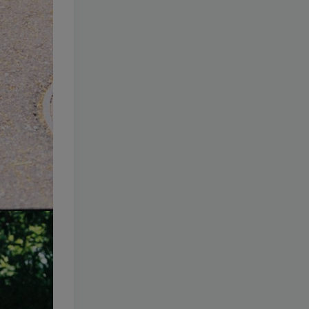
178-无筝Ryou
[更新至 2 期]
1.3W+
8个月前
1.9
￥