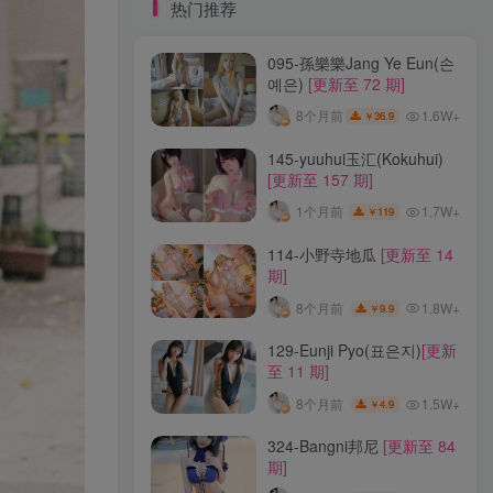
标签云
热门推荐
095-孫樂樂Jang Ye Eun(손
龙年活动
龙宫地狱
龙娘图鉴
龙娘
예은)
[更新至 72 期]
龙姬
龙华妃咲JK
龙华妃咲cos
1.6W+
8个月前
36.9
￥
龙华妃咲
黛尔
黑龙贯通
黑黑麦
黑馆晴奈
黑靡烟旗袍
黑钻兔子
黑金
145-yuuhui玉汇(Kokuhui)
[更新至 157 期]
黑贞德泳装
黑贞兔子
黑见茜香
1.7W+
1个月前
119
￥
黑见芹香
黑裤妹
114-小野寺地瓜
[更新至 14
期]
热门推荐
1.8W+
8个月前
9.9
￥
095-孫樂樂Jang Ye Eun(손
129-Eunji Pyo(표은지)
[更新
예은)
[更新至 72 期]
至 11 期]
1.6W+
8个月前
36.9
￥
1.5W+
8个月前
4.9
￥
145-yuuhui玉汇(Kokuhui)
324-Bangni邦尼
[更新至 84
[更新至 157 期]
期]
1.7W+
1个月前
119
￥