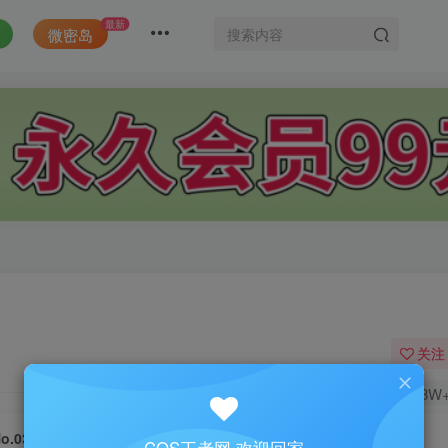
最新
微密岛
关注
1.8W
No.030-单马尾制服 [31P]