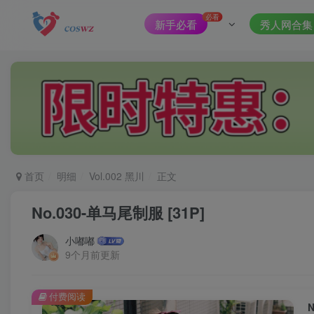
必看
新手必看
秀人网合集
首页
明细
Vol.002 黑川
正文
No.030-单马尾制服 [31P]
小嘟嘟
9个月前更新
付费阅读