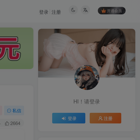
开通会员
登录
注册
HI！请登录
HI！请登录
私信
登录
注册
登录
注册
+
2664