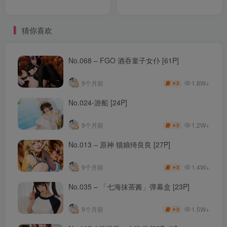
猜你喜欢
No.068 – FGO 酒吞童子女仆 [61P]
1.8W+
9个月前
3
￥
No.024-游船 [24P]
1.2W+
9个月前
3
￥
No.013 – 原神 猫娘绮良良 [27P]
1.4W+
9个月前
3
￥
No.035 – 「七海抹茶酱」弹幕盒 [23P]
1.5W+
9个月前
3
￥