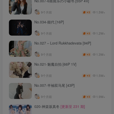
No.007-6摇摇乐の小秘书 [55P 4V]
1.5W+
9个月前
3
￥
No.034-能代 [16P]
1.2W+
9个月前
3
￥
No.027 – Lord Rukkhadevata [94P]
1.3W+
9个月前
3
￥
No.021-魅魔自拍 [66P 1V]
1.5W+
9个月前
3
￥
No.007-半袖双马尾 [43P]
1.9W+
9个月前
3
￥
020-神楽坂真冬
[更新至 231 期]