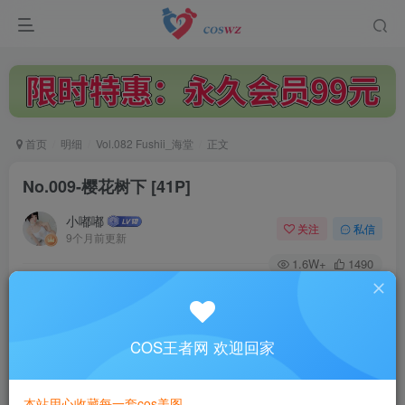
首页
明细
Vol.082 Fushii_海堂
正文
No.009-樱花树下 [41P]
小嘟嘟
关注
私信
9个月前更新
1.6W+
1490
付费阅读
No.009-樱花树下 [41P]
此内容为付费阅读，请付费后查看
COS王者网 欢迎回家
3
￥
本站用心收藏每一套cos美图