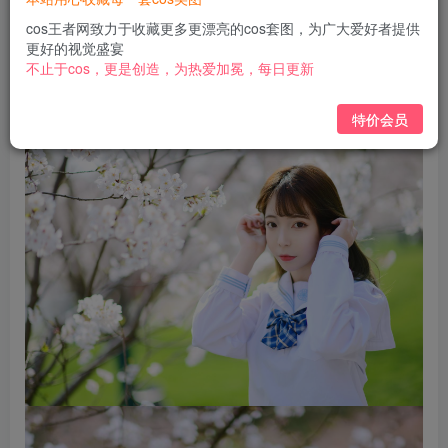
免费
免费
黄金会员
钻石会员
cos王者网致力于收藏更多更漂亮的cos套图，为广大爱好者提供
更好的视觉盛宴
立即购买
不止于cos，更是创造，为热爱加冕，每日更新
您当前未登录！建议登陆后购买，可保存购买订单
特价会员