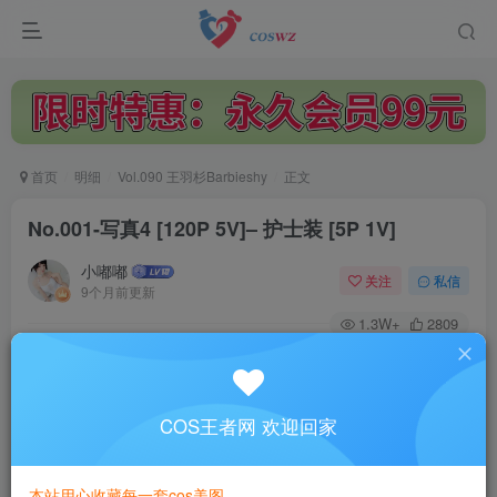
首页
明细
Vol.090 王羽杉Barbieshy
正文
No.001-写真4 [120P 5V]– 护士装 [5P 1V]
小嘟嘟
关注
私信
9个月前更新
1.3W+
2809
付费阅读
No.001-写真4 [120P 5V]– 护士装 [5P 1V]
此内容为付费阅读，请付费后查看
COS王者网 欢迎回家
3
￥
本站用心收藏每一套cos美图