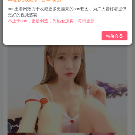
免费
免费
黄金会员
钻石会员
cos王者网致力于收藏更多更漂亮的cos套图，为广大爱好者提供
更好的视觉盛宴
立即购买
不止于cos，更是创造，为热爱加冕，每日更新
您当前未登录！建议登陆后购买，可保存购买订单
特价会员