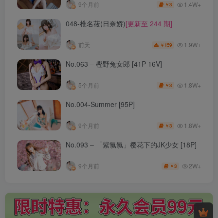
1.4W+
9个月前
3
￥
048-椎名莜(日奈娇)
[更新至 244 期]
1.9W+
前天
159
￥
No.063 – 樫野兔女郎 [41P 16V]
1.8W+
5个月前
3
￥
No.004-Summer [95P]
1.8W+
9个月前
3
￥
No.093 – 「紫氯氯」樱花下的JK少女 [18P]
2W+
9个月前
3
￥