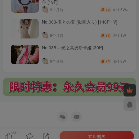
仆 [19P]
1.5W+
9个月前
3
￥
No.003-君との夏 (動画入り) [146P 1V]
1.1W+
9个月前
3
￥
No.085 – 光之高扬斯卡娅 [30P]
1.9W+
9个月前
3
￥
1331
立即购买