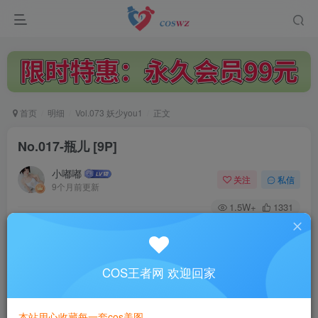
首页
明细
Vol.073 妖少you1
正文
No.017-瓶儿 [9P]
小嘟嘟
关注
私信
9个月前更新
1.5W+
1331
付费阅读
No.017-瓶儿 [9P]
此内容为付费阅读，请付费后查看
COS王者网 欢迎回家
3
￥
本站用心收藏每一套cos美图