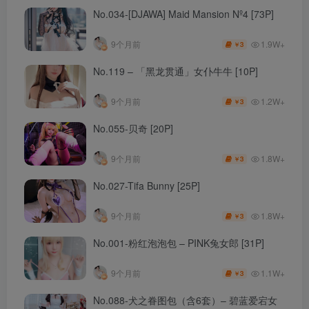
No.034-[DJAWA] Maid Mansion Nº4 [73P]
1.9W+
9个月前
3
￥
No.119 – 「黑龙贯通」女仆牛牛 [10P]
1.2W+
9个月前
3
￥
No.055-贝奇 [20P]
1.8W+
9个月前
3
￥
No.027-Tifa Bunny [25P]
1.8W+
9个月前
3
￥
No.001-粉红泡泡包 – PINK兔女郎 [31P]
1.1W+
9个月前
3
￥
No.088-犬之眷图包（含6套）– 碧蓝爱宕女