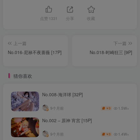
点赞
1331
分享
收藏
上一篇
下一篇
No.016-尼禄不夜蔷薇 [17P]
No.018-时崎狂三 [9P]
猜你喜欢
No.008-海洋球 [32P]
1.5W+
9个月前
3
￥
No.002 – 原神 宵宫 [15P]
1.4W+
9个月前
3
￥