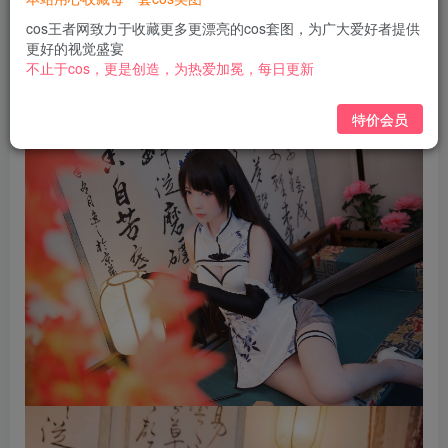
免费
免费
黄金会员
钻石会员
cos王者网致力于收藏更多更漂亮的cos套图，为广大爱好者提供
更好的视觉盛宴
立即购买
不止于cos，更是创造，为热爱加冕，每日更新
您当前未登录！建议登陆后购买，可保存购买订单
特价会员