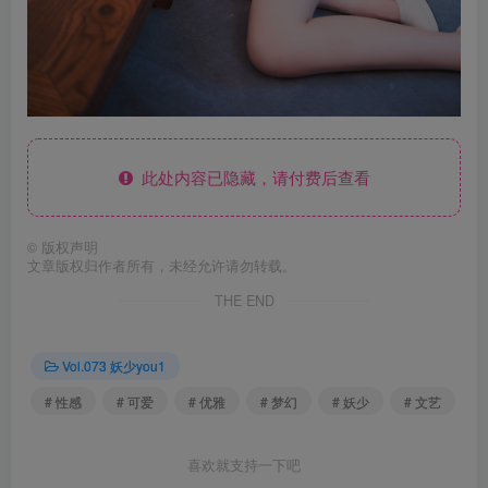
此处内容已隐藏，请付费后查看
©
版权声明
文章版权归作者所有，未经允许请勿转载。
THE END
Vol.073 妖少you1
# 性感
# 可爱
# 优雅
# 梦幻
# 妖少
# 文艺
喜欢就支持一下吧