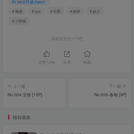
Vol.073 妖少you1
# 诱惑
# cos
# 可爱
# 精灵
# 妖少
# 小野猫
喜欢就支持一下吧
点赞
1494
分享
收藏
上一篇
下一篇
No.004-宝钗 [15P]
No.006-春梅 [9P]
猜你喜欢