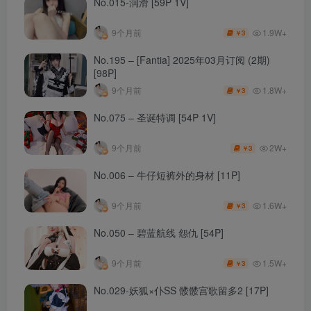
No.015-润滑 [59P 1V]
1.9W+
9个月前
3
￥
No.195 – [Fantia] 2025年03月订阅 (2期)
[98P]
1.8W+
9个月前
3
￥
No.075 – 圣诞特调 [54P 1V]
2W+
9个月前
3
￥
No.006 – 牛仔短裤外的身材 [11P]
1.6W+
9个月前
3
￥
No.050 – 碧蓝航线 怨仇 [54P]
1.5W+
9个月前
3
￥
No.029-妖狐×仆SS 髅髅宫歌留多2 [17P]