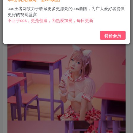
免费
免费
黄金会员
钻石会员
cos王者网致力于收藏更多更漂亮的cos套图，为广大爱好者提供
更好的视觉盛宴
立即购买
不止于cos，更是创造，为热爱加冕，每日更新
您当前未登录！建议登陆后购买，可保存购买订单
特价会员