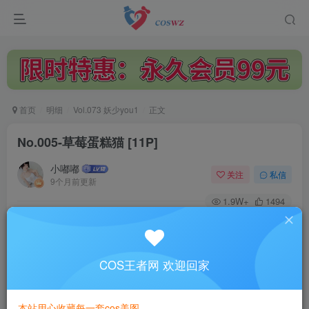
首页
明细
Vol.073 妖少you1
正文
No.005-草莓蛋糕猫 [11P]
小嘟嘟
关注
私信
9个月前更新
1.9W+
1494
付费阅读
No.005-草莓蛋糕猫 [11P]
此内容为付费阅读，请付费后查看
COS王者网 欢迎回家
3
￥
本站用心收藏每一套cos美图