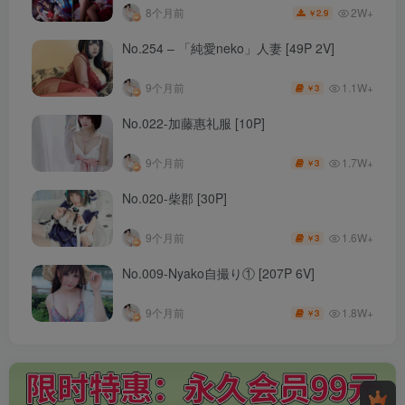
2W+
8个月前
2.9
￥
No.254 – 「純愛neko」人妻 [49P 2V]
1.1W+
9个月前
3
￥
No.022-加藤惠礼服 [10P]
1.7W+
9个月前
3
￥
No.020-柴郡 [30P]
1.6W+
9个月前
3
￥
No.009-Nyako自撮り① [207P 6V]
1.8W+
9个月前
3
￥