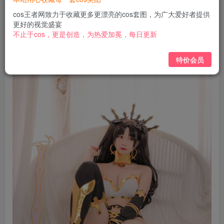
免费
免费
黄金会员
钻石会员
cos王者网致力于收藏更多更漂亮的cos套图，为广大爱好者提供
更好的视觉盛宴
立即购买
不止于cos，更是创造，为热爱加冕，每日更新
您当前未登录！建议登陆后购买，可保存购买订单
特价会员