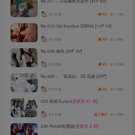
No.017 – 小琪舞豹式装甲 [41P 8V]
1.1W+
9个月前
3
￥
No.013-Girl frontline DSR50 [11P 1V]
1.4W+
9个月前
3
￥
No.038-修狗 [30P 3V]
1.2W+
9个月前
3
￥
No.420 – 「坂坂白」2B 花嫁 [20P]
1.3W+
9个月前
3
￥
033-摇摇乐yoyo
[更新至 41 期]
1.3W+
3个月前
36.9
￥
230-Roroki骷髅姬
[更新至 3 期]