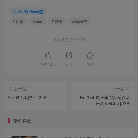
Vol.081 kaya萱
# 性感
# cos
# 精灵
# kaya萱
喜欢就支持一下吧
点赞
1453
分享
收藏
上一篇
下一篇
No.032-黑护士 [20P]
No.034-魔王学院不适任者
米夏&Misha [22P]
猜你喜欢