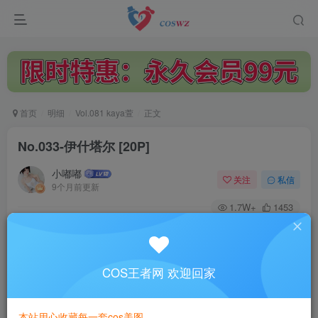
首页
明细
Vol.081 kaya萱
正文
No.033-伊什塔尔 [20P]
小嘟嘟
关注
私信
9个月前更新
1.7W+
1453
付费阅读
No.033-伊什塔尔 [20P]
此内容为付费阅读，请付费后查看
COS王者网 欢迎回家
3
￥
本站用心收藏每一套cos美图