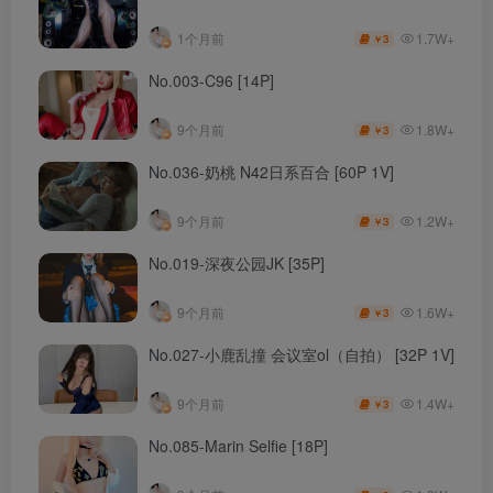
1.7W+
1个月前
3
￥
No.003-C96 [14P]
1.8W+
9个月前
3
￥
No.036-奶桃 N42日系百合 [60P 1V]
1.2W+
9个月前
3
￥
No.019-深夜公园JK [35P]
1.6W+
9个月前
3
￥
No.027-小鹿乱撞 会议室ol（自拍） [32P 1V]
1.4W+
9个月前
3
￥
No.085-Marin Selfie [18P]