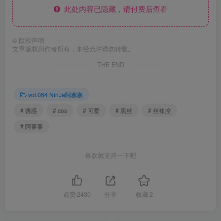
此处内容已隐藏，请付费后查看
©
版权声明
文章版权归作者所有，未经允许请勿转载。
THE END
vol.064 NinJa阿寨寨
# 诱惑
# cos
# 可爱
# 黑丝
# 丝袜控
# 阿寨寨
喜欢就支持一下吧
点赞
2430
分享
收藏
2