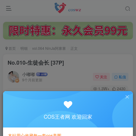
首页
明细
vol.064 NinJa阿寨寨
正文
No.010-生徒会长 [37P]
小嘟嘟
关注
私信
9个月前更新
1.3W+
2430
付费阅读
已售 1
No.010-生徒会长 [37P]
此内容为付费阅读，请付费后查看
COS王者网 欢迎回家
3
￥
本站用心收藏每一套cos美图