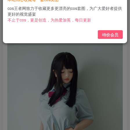
免费
免费
黄金会员
钻石会员
cos王者网致力于收藏更多更漂亮的cos套图，为广大爱好者提供
更好的视觉盛宴
立即购买
不止于cos，更是创造，为热爱加冕，每日更新
您当前未登录！建议登陆后购买，可保存购买订单
特价会员