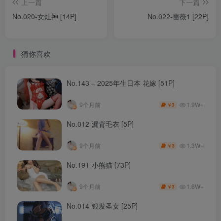
上一篇
下一篇
No.020-女灶神 [14P]
No.022-蔷薇1 [22P]
猜你喜欢
No.143 – 2025年生日本 花嫁 [51P]
1.9W+
9个月前
3
￥
No.012-漏背毛衣 [5P]
1.3W+
9个月前
3
￥
No.191-小熊猫 [73P]
1.6W+
9个月前
3
￥
No.014-银发圣女 [25P]