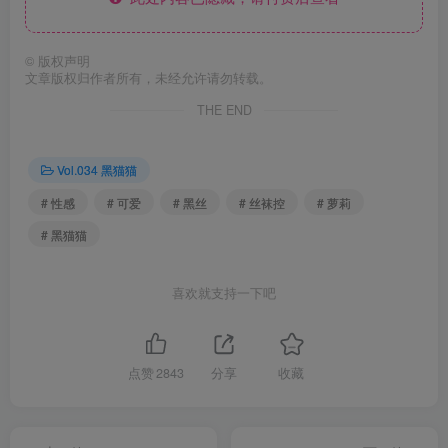
©
版权声明
文章版权归作者所有，未经允许请勿转载。
THE END
Vol.034 黑猫猫
# 性感
# 可爱
# 黑丝
# 丝袜控
# 萝莉
# 黑猫猫
喜欢就支持一下吧
点赞
2843
分享
收藏