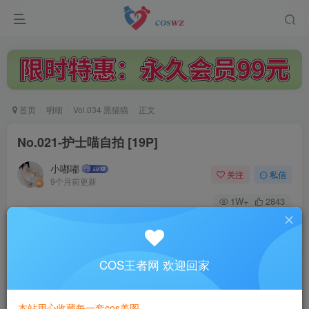
首页
明细
Vol.034 黑猫猫
正文
No.021-护士喵自拍 [19P]
小嘟嘟
关注
私信
9个月前更新
1W+
2843
付费阅读
No.021-护士喵自拍 [19P]
此内容为付费阅读，请付费后查看
COS王者网 欢迎回家
3
￥
本站用心收藏每一套cos美图