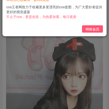
免费
免费
黄金会员
钻石会员
cos王者网致力于收藏更多更漂亮的cos套图，为广大爱好者提供
更好的视觉盛宴
立即购买
不止于cos，更是创造，为热爱加冕，每日更新
您当前未登录！建议登陆后购买，可保存购买订单
特价会员