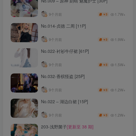
No.009 – 原神 刻晴 魅魔护士 [30P]
1.7W+
9个月前
3
￥
No.014-贞德 二周 [11P]
1.9W+
9个月前
3
￥
No.022-衬衫牛仔裙 [61P]
1.5W+
9个月前
3
￥
No.032-香槟怪盗 [25P]
1.2W+
9个月前
3
￥
No.022 – 湖边白裙 [15P]
1.2W+
9个月前
3
￥
203-浅野菌子
[更新至 38 期]