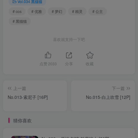
Vol.034 黑猫猫
# cos
# 优雅
# 梦幻
# 精灵
# 公主
# 黑猫猫
喜欢就支持一下吧
点赞
2033
分享
收藏
上一篇
下一篇
No.013-索尼子 [16P]
No.015-白上吹雪 [12P]
猜你喜欢