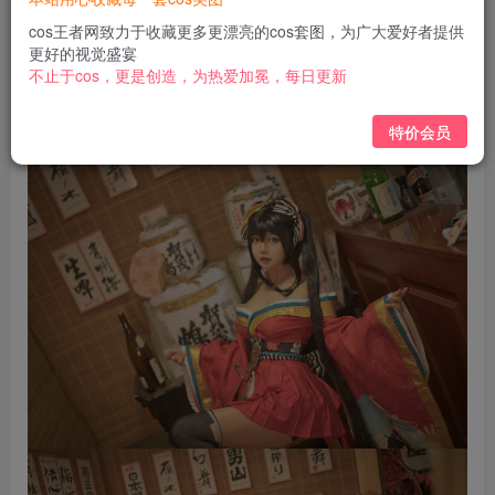
免费
免费
黄金会员
钻石会员
cos王者网致力于收藏更多更漂亮的cos套图，为广大爱好者提供
更好的视觉盛宴
立即购买
不止于cos，更是创造，为热爱加冕，每日更新
您当前未登录！建议登陆后购买，可保存购买订单
特价会员