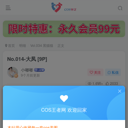
首页
明细
Vol.034 黑猫猫
正文
No.014-大凤 [9P]
小嘟嘟
关注
私信
9个月前更新
1.6W+
2033
付费阅读
No.014-大凤 [9P]
此内容为付费阅读，请付费后查看
COS王者网 欢迎回家
3
￥
本站用心收藏每一套cos美图