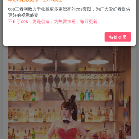
免费
免费
黄金会员
钻石会员
cos王者网致力于收藏更多更漂亮的cos套图，为广大爱好者提供
更好的视觉盛宴
立即购买
不止于cos，更是创造，为热爱加冕，每日更新
您当前未登录！建议登陆后购买，可保存购买订单
特价会员