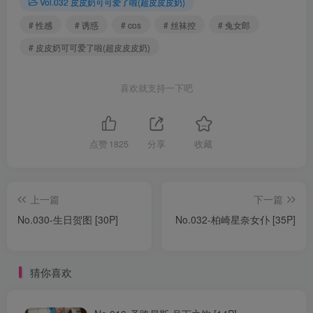
Vol.032 皮皮奶可可爱了啦(超皮皮皮奶)
# 性感
# 诱惑
# cos
# 丝袜控
# 兔女郎
# 皮皮奶可可爱了啦(超皮皮皮奶)
喜欢就支持一下吧
点赞
1825
分享
收藏
上一篇
下一篇
No.030-生日贺图 [30P]
No.032-柏崎星奈女仆 [35P]
猜你喜欢