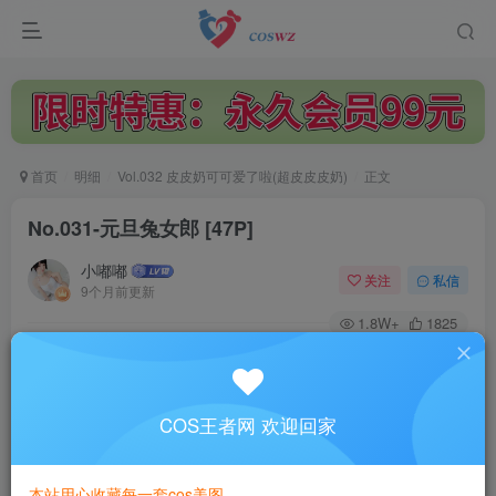
首页
明细
Vol.032 皮皮奶可可爱了啦(超皮皮皮奶)
正文
No.031-元旦兔女郎 [47P]
小嘟嘟
关注
私信
9个月前更新
1.8W+
1825
付费阅读
No.031-元旦兔女郎 [47P]
此内容为付费阅读，请付费后查看
COS王者网 欢迎回家
3
￥
本站用心收藏每一套cos美图