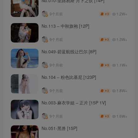
No.010-圣路易斯 月下之饮 [14P]
1.2W+
9个月前
3
￥
No.113 – 中秋旗袍 [12P]
1.3W+
9个月前
3
￥
No.049-碧蓝航线让巴尔 [8P]
1.1W+
9个月前
3
￥
No.104 – 粉色比基尼 [123P]
1.8W+
9个月前
3
￥
No.003-麻衣学姐 – 正片 [15P 1V]
1.6W+
9个月前
3
￥
No.051-黑兽 [15P]