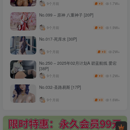
1.7W+
9个月前
3
￥
No.099 – 原神 八重神子 [20P]
1.9W+
9个月前
3
￥
No.017-死库水 [30P]
2W+
9个月前
3
￥
No.250 – 2025年02月计划A 碧蓝航线 爱宕
[38P]
1.2W+
9个月前
3
￥
No.032-圣路易斯 [17P]
1.6W+
9个月前
3
￥