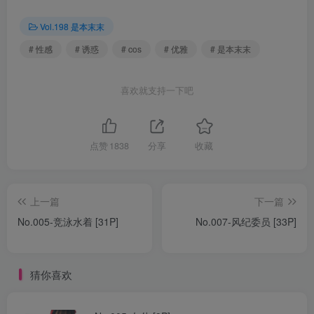
Vol.198 是本末末
# 性感
# 诱惑
# cos
# 优雅
# 是本末末
喜欢就支持一下吧
点赞
1838
分享
收藏
上一篇
下一篇
No.005-竞泳水着 [31P]
No.007-风纪委员 [33P]
猜你喜欢