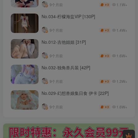
1.1W+
9个月前
3
￥
No.034-柠檬海盐VIP [130P]
1.4W+
9个月前
3
￥
No.012-吉他姐姐 [31P]
1.6W+
9个月前
3
￥
No.032-独角兽兵装 [42P]
1.3W+
9个月前
3
￥
No.029-幻想兽娘集日食 伊卡 [22P]
1.6W+
9个月前
3
￥