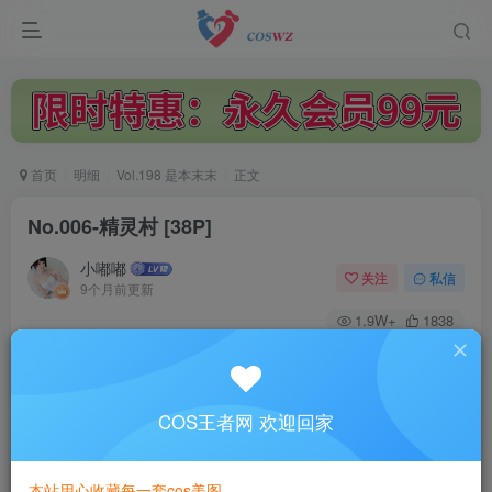
首页
明细
Vol.198 是本末末
正文
No.006-精灵村 [38P]
小嘟嘟
关注
私信
9个月前更新
1.9W+
1838
付费阅读
No.006-精灵村 [38P]
此内容为付费阅读，请付费后查看
COS王者网 欢迎回家
3
￥
本站用心收藏每一套cos美图