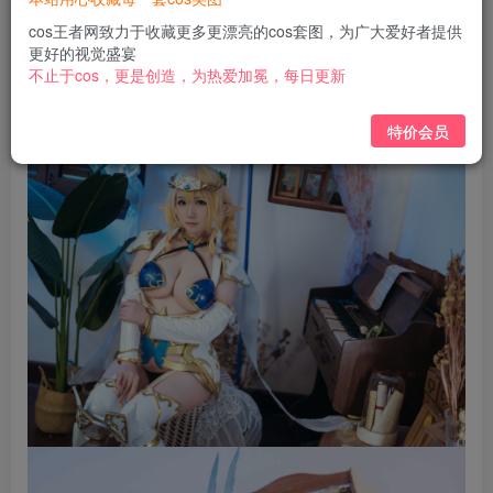
免费
免费
黄金会员
钻石会员
cos王者网致力于收藏更多更漂亮的cos套图，为广大爱好者提供
更好的视觉盛宴
立即购买
不止于cos，更是创造，为热爱加冕，每日更新
您当前未登录！建议登陆后购买，可保存购买订单
特价会员