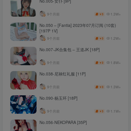
No.005-女仆 [9P]
1.3W+
9个月前
3
￥
No.050 – [Fantia] 2023年07月订阅 (10套)
[197P 1V]
1.2W+
9个月前
3
￥
No.007-JK合集包 – 王道JK [18P]
1.8W+
9个月前
3
￥
No.038-尼禄红礼服 [11P]
1.3W+
9个月前
3
￥
No.090-杨玉环 [18P]
1.1W+
9个月前
3
￥
No.056-NEKOPARA [35P]