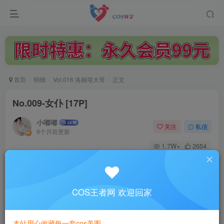
首页
明细
Vol.016 洛丽塔大哥
正文
No.009-女仆 [17P]
小嘟嘟
关注
私信
9个月前更新
1.7W+
2654
付费阅读
No.009-女仆 [17P]
此内容为付费阅读，请付费后查看
COS王者网 欢迎回家
3
￥
本站用心收藏每一套cos美图