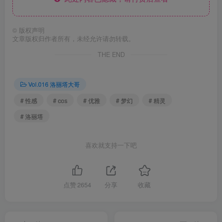
©
版权声明
文章版权归作者所有，未经允许请勿转载。
THE END
Vol.016 洛丽塔大哥
# 性感
# cos
# 优雅
# 梦幻
# 精灵
# 洛丽塔
喜欢就支持一下吧
点赞
2654
分享
收藏