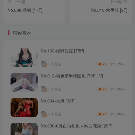
上一篇
下一篇
No.008-蕾姆 [17P]
No.010-水手服 [9P]
猜你喜欢
No.102-绿野仙踪 [75P]
1.7W+
9个月前
3
￥
No.012-粉色南半球图包 [70P 1V]
1.4W+
9个月前
3
￥
No.004-大凤 [38P]
1.9W+
9个月前
3
￥
No.030-6月自拍礼包 – 纯白花朵 [29P]