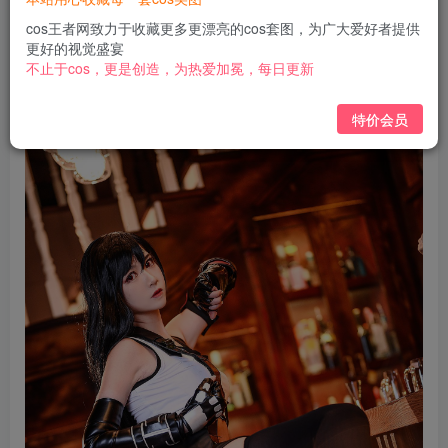
免费
免费
黄金会员
钻石会员
cos王者网致力于收藏更多更漂亮的cos套图，为广大爱好者提供
更好的视觉盛宴
立即购买
不止于cos，更是创造，为热爱加冕，每日更新
您当前未登录！建议登陆后购买，可保存购买订单
特价会员