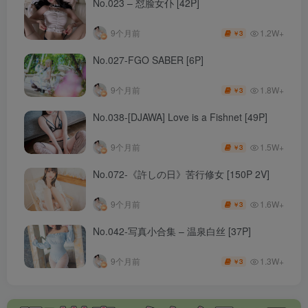
No.023 – 怼脸女仆 [42P]
1.2W+
9个月前
3
￥
No.027-FGO SABER [6P]
1.8W+
9个月前
3
￥
No.038-[DJAWA] Love is a Fishnet [49P]
1.5W+
9个月前
3
￥
No.072-《許しの日》苦行修女 [150P 2V]
1.6W+
9个月前
3
￥
No.042-写真小合集 – 温泉白丝 [37P]
1.3W+
9个月前
3
￥