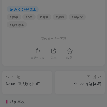
Vol.010 鳗鱼霏儿
# 性感
# cos
# 可爱
# 黑丝
# 丝袜控
# 鳗鱼霏儿
喜欢就支持一下吧
点赞
1366
分享
收藏
上一篇
下一篇
No.081-蒂法旗袍 [21P]
No.083-海边 [46P]
猜你喜欢