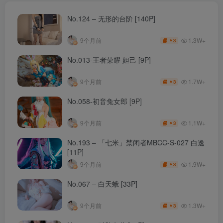
No.124 – 无形的台阶 [140P]
1.3W+
9个月前
3
￥
No.013-王者荣耀 妲己 [9P]
1.7W+
9个月前
3
￥
No.058-初音兔女郎 [9P]
1.1W+
9个月前
3
￥
No.193 – 「七米」禁闭者MBCC-S-027 白逸
[11P]
1.9W+
9个月前
3
￥
No.067 – 白天蛾 [33P]
1.3W+
9个月前
3
￥