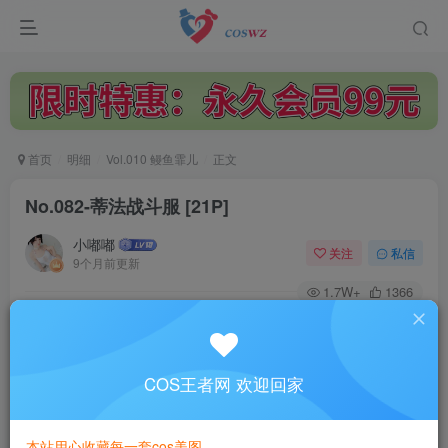
首页
明细
Vol.010 鳗鱼霏儿
正文
No.082-蒂法战斗服 [21P]
小嘟嘟
关注
私信
9个月前更新
1.7W+
1366
付费阅读
No.082-蒂法战斗服 [21P]
此内容为付费阅读，请付费后查看
COS王者网 欢迎回家
3
￥
本站用心收藏每一套cos美图