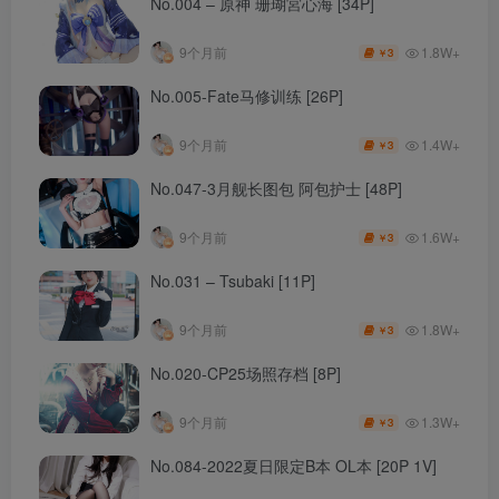
No.004 – 原神 珊瑚宮心海 [34P]
1.8W+
9个月前
3
￥
No.005-Fate马修训练 [26P]
1.4W+
9个月前
3
￥
No.047-3月舰长图包 阿包护士 [48P]
1.6W+
9个月前
3
￥
No.031 – Tsubaki [11P]
1.8W+
9个月前
3
￥
No.020-CP25场照存档 [8P]
1.3W+
9个月前
3
￥
No.084-2022夏日限定B本 OL本 [20P 1V]