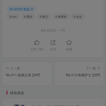
vol.015 念念_D
# cos
# 黑丝
# 梦幻
# 渔网袜
# 念念
喜欢就支持一下吧
点赞
1763
分享
收藏
上一篇
下一篇
No.011-妖精之床 [20P]
No.013-欧根护士 [25P]
猜你喜欢