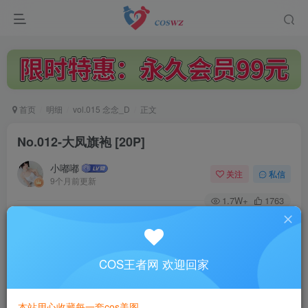
首页
明细
vol.015 念念_D
正文
No.012-大凤旗袍 [20P]
小嘟嘟
关注
私信
9个月前更新
1.7W+
1763
付费阅读
No.012-大凤旗袍 [20P]
此内容为付费阅读，请付费后查看
COS王者网 欢迎回家
3
￥
本站用心收藏每一套cos美图