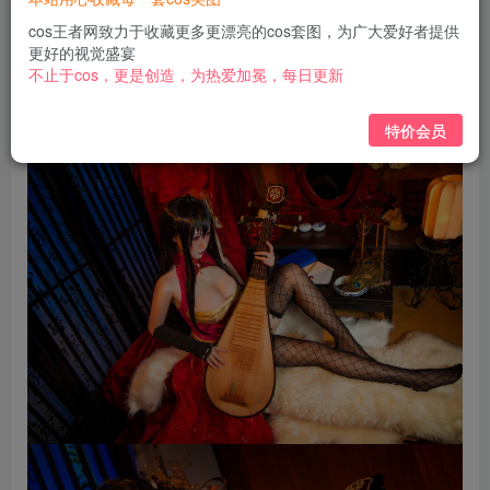
免费
免费
黄金会员
钻石会员
cos王者网致力于收藏更多更漂亮的cos套图，为广大爱好者提供
更好的视觉盛宴
立即购买
不止于cos，更是创造，为热爱加冕，每日更新
您当前未登录！建议登陆后购买，可保存购买订单
特价会员