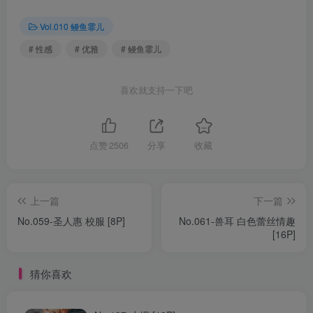
Vol.010 鳗鱼霏儿
# 性感
# 优雅
# 鳗鱼霏儿
喜欢就支持一下吧
点赞
2506
分享
收藏
上一篇
下一篇
No.059-圣人惠 校服 [8P]
No.061-兽耳 白色蕾丝情趣
[16P]
猜你喜欢