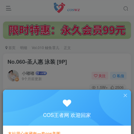
首页
明细
Vol.010 鳗鱼霏儿
正文
No.060-圣人惠 泳装 [9P]
小嘟嘟
关注
私信
9个月前更新
1.5W+
2506
付费阅读
No.060-圣人惠 泳装 [9P]
此内容为付费阅读，请付费后查看
COS王者网 欢迎回家
3
￥
本站用心收藏每一套cos美图