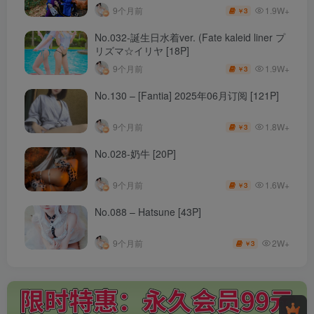
1.9W+
9个月前
3
￥
No.032-誕生日水着ver. (Fate kaleid liner プ
リズマ☆イリヤ [18P]
1.9W+
9个月前
3
￥
No.130 – [Fantia] 2025年06月订阅 [121P]
1.8W+
9个月前
3
￥
No.028-奶牛 [20P]
1.6W+
9个月前
3
￥
No.088 – Hatsune [43P]
2W+
9个月前
3
￥