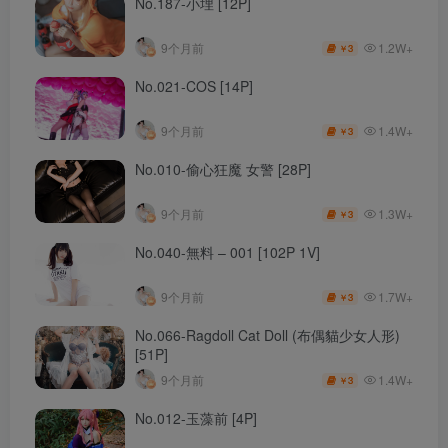
No.187-小埋 [12P]
1.2W+
9个月前
3
￥
No.021-COS [14P]
1.4W+
9个月前
3
￥
No.010-偷心狂魔 女警 [28P]
1.3W+
9个月前
3
￥
No.040-無料 – 001 [102P 1V]
1.7W+
9个月前
3
￥
No.066-Ragdoll Cat Doll (布偶貓少女人形)
[51P]
1.4W+
9个月前
3
￥
No.012-玉藻前 [4P]