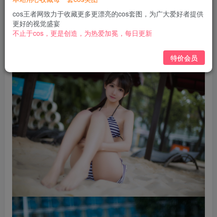
免费
免费
黄金会员
钻石会员
cos王者网致力于收藏更多更漂亮的cos套图，为广大爱好者提供
更好的视觉盛宴
立即购买
不止于cos，更是创造，为热爱加冕，每日更新
您当前未登录！建议登陆后购买，可保存购买订单
特价会员