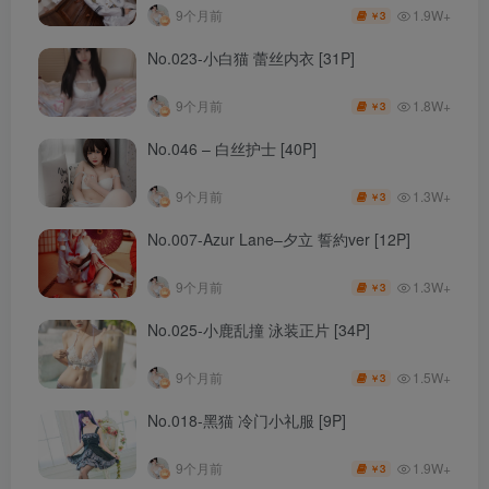
1.9W+
9个月前
3
￥
No.023-小白猫 蕾丝内衣 [31P]
1.8W+
9个月前
3
￥
No.046 – 白丝护士 [40P]
1.3W+
9个月前
3
￥
No.007-Azur Lane–夕立 誓約ver [12P]
1.3W+
9个月前
3
￥
No.025-小鹿乱撞 泳装正片 [34P]
1.5W+
9个月前
3
￥
No.018-黑猫 冷门小礼服 [9P]
1.9W+
9个月前
3
￥