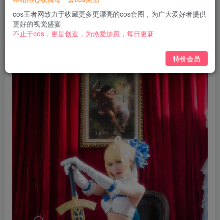
免费
免费
黄金会员
钻石会员
cos王者网致力于收藏更多更漂亮的cos套图，为广大爱好者提供
更好的视觉盛宴
立即购买
不止于cos，更是创造，为热爱加冕，每日更新
您当前未登录！建议登陆后购买，可保存购买订单
特价会员