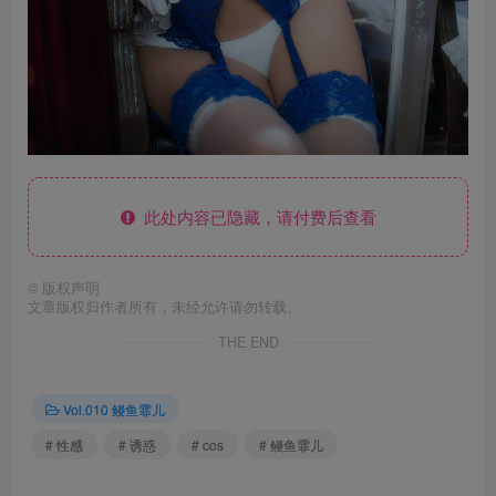
此处内容已隐藏，请付费后查看
©
版权声明
文章版权归作者所有，未经允许请勿转载。
THE END
Vol.010 鳗鱼霏儿
# 性感
# 诱惑
# cos
# 鳗鱼霏儿