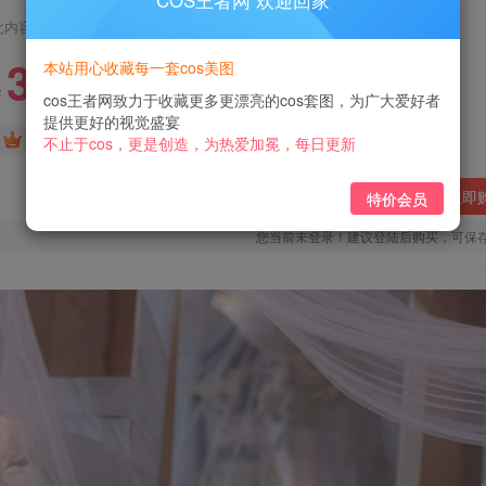
COS王者网 欢迎回家
此内容为付费阅读，请付费后查看
3
本站用心收藏每一套cos美图
￥
cos王者网致力于收藏更多更漂亮的cos套图，为广大爱好者
提供更好的视觉盛宴
免费
免费
黄金会员
钻石会员
不止于cos，更是创造，为热爱加冕，每日更新
立即
特价会员
您当前未登录！建议登陆后购买，可保