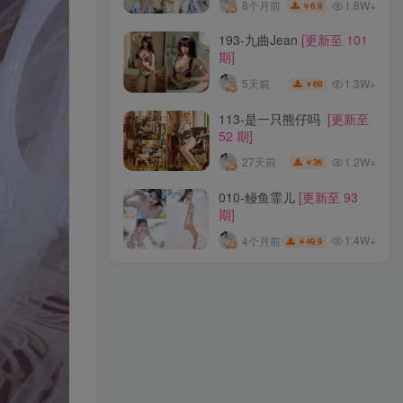
1.8W+
8个月前
6.9
￥
300-Sayo Momo
[更新至
193-九曲Jean
[更新至 101
104 期]
期]
1.9W+
5个月前
69
￥
1.3W+
5天前
69
￥
007-三度_69
[更新至 79 期]
113-是一只熊仔吗
[更新至
52 期]
1.5W+
1个月前
69.9
￥
1.2W+
27天前
36
￥
226-巴鲁巴鲁BaRuv
[更新至
010-鳗鱼霏儿
[更新至 93
4 期]
期]
1.8W+
8个月前
6.9
￥
1.4W+
4个月前
49.9
￥
193-九曲Jean
[更新至 101
期]
1.3W+
5天前
69
￥
113-是一只熊仔吗
[更新至
52 期]
1.2W+
27天前
36
￥