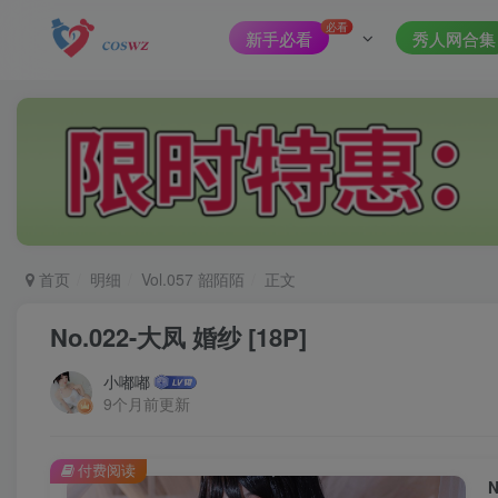
必看
新手必看
秀人网合集
首页
明细
Vol.057 韶陌陌
正文
No.022-大凤 婚纱 [18P]
小嘟嘟
9个月前更新
付费阅读
N