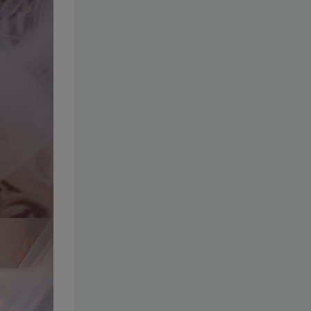
010-鳗鱼霏儿
[更新至 93
期]
1.4W+
4个月前
49.9
￥