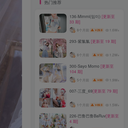
标签云
热门推荐
136-Mimmi(밈미)
[更新至
龙年活动
龙宫地狱
龙娘图鉴
龙娘
33 期]
龙姬
龙华妃咲JK
龙华妃咲cos
1.6W+
8个月前
29.9
￥
龙华妃咲
黛尔
黑龙贯通
黑黑麦
黑馆晴奈
黑靡烟旗袍
黑钻兔子
黑金
293-紫氯氯
[更新至 19 期]
黑贞德泳装
黑贞兔子
黑见茜香
1.2W+
8个月前
12
￥
黑见芹香
黑裤妹
300-Sayo Momo
[更新至
104 期]
热门推荐
1.9W+
5个月前
69
￥
136-Mimmi(밈미)
[更新至
007-三度_69
[更新至 79 期]
33 期]
1.6W+
8个月前
29.9
￥
1.5W+
1个月前
69.9
￥
293-紫氯氯
[更新至 19 期]
226-巴鲁巴鲁BaRuv
[更新至
4 期]
1.2W+
8个月前
12
￥