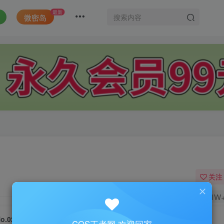
最新
微密岛
关注
1.1W
o.022-大凤 婚纱 [18P]