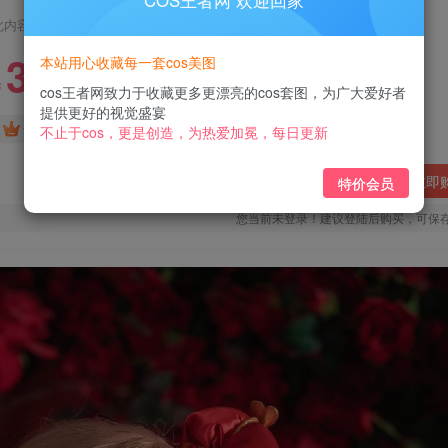
COS王者网 欢迎回家
此内容为付费阅读，请付费后查看
3
本站用心收藏每一套cos美图
￥
cos王者网致力于收藏更多更漂亮的cos套图，为广大爱好者
提供更好的视觉盛宴
免费
免费
黄金会员
钻石会员
不止于cos，更是创造，为热爱加冕，每日更新
立即
特价会员
您当前未登录！建议登陆后购买，可保