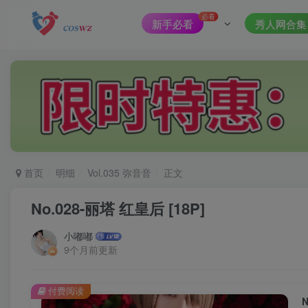
必看
新手必看
秀人网合集
首页
明细
Vol.035 弥音音
正文
No.028-丽塔 红皇后 [18P]
小嘟嘟
9个月前更新
付费阅读
N