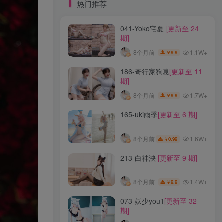
标签云
热门推荐
041-Yoko宅夏
[更新至 24
龙年活动
龙宫地狱
龙娘图鉴
龙娘
期]
龙姬
龙华妃咲JK
龙华妃咲cos
1.1W+
8个月前
9.9
￥
龙华妃咲
黛尔
黑龙贯通
黑黑麦
黑馆晴奈
黑靡烟旗袍
黑钻兔子
黑金
186-奇行家狗崽
[更新至 11
期]
黑贞德泳装
黑贞兔子
黑见茜香
1.7W+
8个月前
9.9
￥
黑见芹香
黑裤妹
165-uki雨季
[更新至 6 期]
热门推荐
1.6W+
8个月前
0.99
￥
041-Yoko宅夏
[更新至 24
213-白神泱
[更新至 9 期]
期]
1.1W+
8个月前
9.9
￥
1.4W+
8个月前
9.9
￥
186-奇行家狗崽
[更新至 11
073-妖少you1
[更新至 32
期]
期]
1.7W+
8个月前
9.9
￥