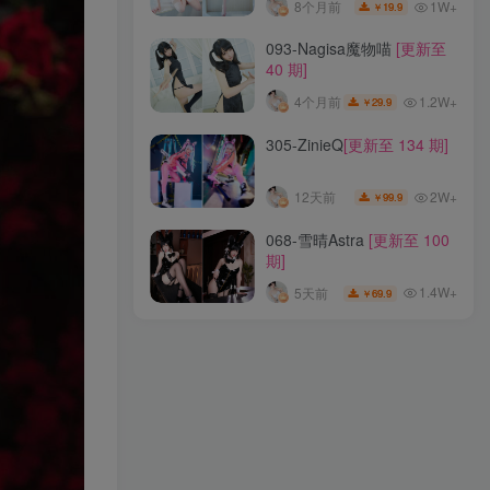
1W+
8个月前
19.9
￥
165-uki雨季
[更新至 6 期]
093-Nagisa魔物喵
[更新至
40 期]
1.6W+
8个月前
0.99
￥
1.2W+
4个月前
29.9
￥
213-白神泱
[更新至 9 期]
305-ZinieQ
[更新至 134 期]
1.4W+
8个月前
9.9
￥
2W+
12天前
99.9
￥
073-妖少you1
[更新至 32
068-雪晴Astra
[更新至 100
期]
期]
1W+
8个月前
19.9
￥
1.4W+
5天前
69.9
￥
093-Nagisa魔物喵
[更新至
40 期]
1.2W+
4个月前
29.9
￥
305-ZinieQ
[更新至 134 期]
2W+
12天前
99.9
￥