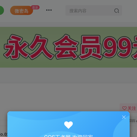
最新
微密岛
关注
1.4W
o.028-丽塔 红皇后 [18P]