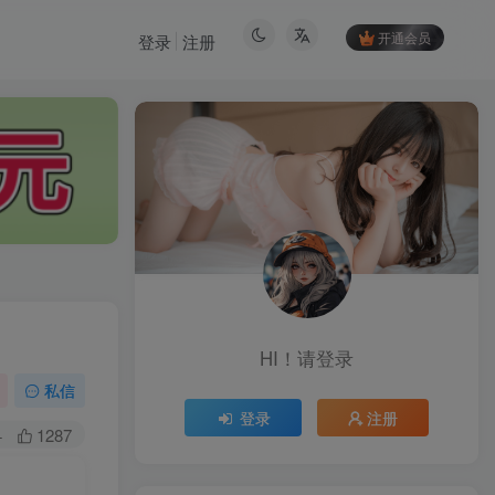
开通会员
登录
注册
HI！请登录
HI！请登录
私信
登录
注册
登录
注册
+
1287