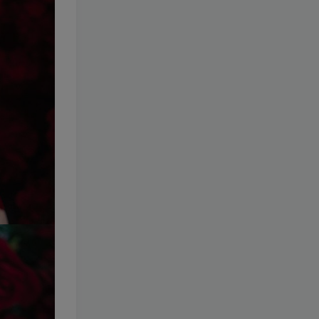
068-雪晴Astra
[更新至 100
期]
1.4W+
5天前
69.9
￥