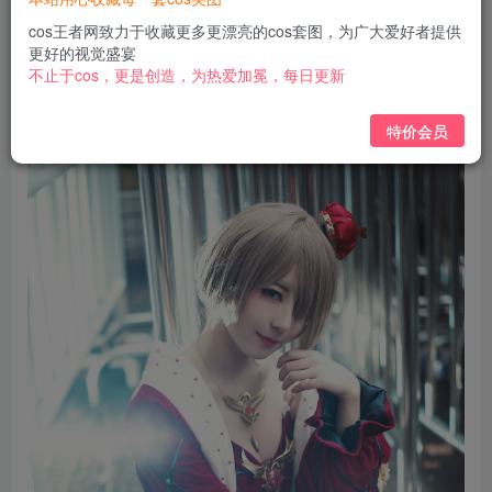
免费
免费
黄金会员
钻石会员
cos王者网致力于收藏更多更漂亮的cos套图，为广大爱好者提供
更好的视觉盛宴
立即购买
不止于cos，更是创造，为热爱加冕，每日更新
您当前未登录！建议登陆后购买，可保存购买订单
特价会员