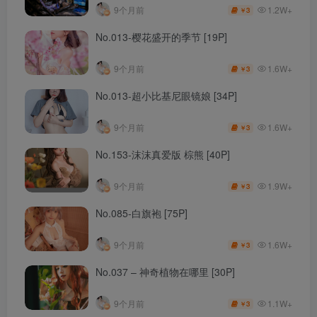
1.2W+
9个月前
3
￥
No.013-樱花盛开的季节 [19P]
1.6W+
9个月前
3
￥
No.013-超小比基尼眼镜娘 [34P]
1.6W+
9个月前
3
￥
No.153-沫沫真爱版 棕熊 [40P]
1.9W+
9个月前
3
￥
No.085-白旗袍 [75P]
1.6W+
9个月前
3
￥
No.037 – 神奇植物在哪里 [30P]
1.1W+
9个月前
3
￥