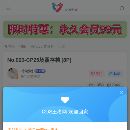
首页
明细
Vol.035 弥音音
正文
No.020-CP25场照存档 [8P]
小嘟嘟
关注
私信
9个月前更新
1.3W+
2046
付费阅读
No.020-CP25场照存档 [8P]
此内容为付费阅读，请付费后查看
COS王者网 欢迎回家
3
￥
本站用心收藏每一套cos美图