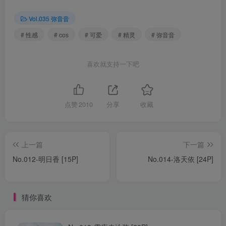
Vol.035 弥音音
# 性感
# cos
# 可爱
# 精灵
# 弥音音
喜欢就支持一下吧
点赞
2010
分享
收藏
上一篇
下一篇
No.012-明日香 [15P]
No.014-洛天依 [24P]
猜你喜欢