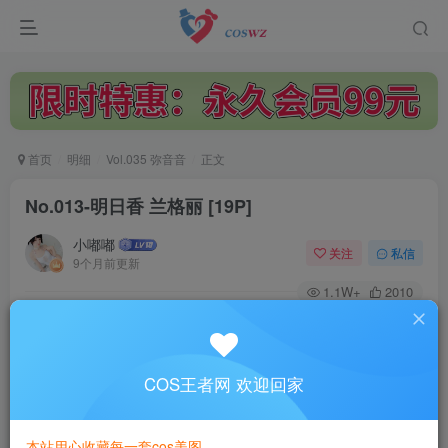
首页
明细
Vol.035 弥音音
正文
No.013-明日香 兰格丽 [19P]
小嘟嘟
关注
私信
9个月前更新
1.1W+
2010
付费阅读
No.013-明日香 兰格丽 [19P]
此内容为付费阅读，请付费后查看
COS王者网 欢迎回家
3
￥
本站用心收藏每一套cos美图