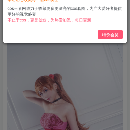
免费
免费
黄金会员
钻石会员
cos王者网致力于收藏更多更漂亮的cos套图，为广大爱好者提供
更好的视觉盛宴
立即购买
不止于cos，更是创造，为热爱加冕，每日更新
您当前未登录！建议登陆后购买，可保存购买订单
特价会员