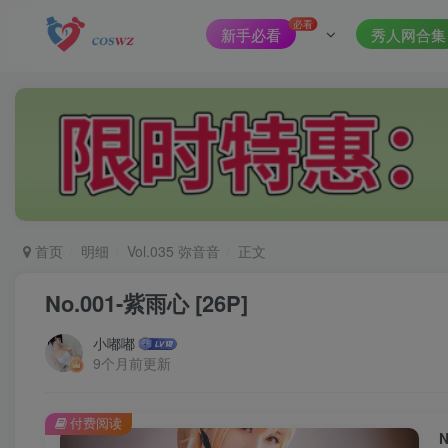
必看
新手必看
秀人网合集
首页
明细
Vol.035 弥音音
正文
No.001-紫雨心 [26P]
小嘟嘟
9个月前更新
付费阅读
N