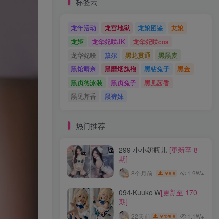
标签云
龙年活动
龙宫地狱
龙娘图鉴
龙娘
龙姬
龙华妃咲JK
龙华妃咲cos
龙华妃咲
黛尔
黑龙贯通
黑黑麦
黑馆晴奈
黑靡烟旗袍
黑钻兔子
黑金
黑贞德泳装
黑贞兔子
黑见茜香
黑见芹香
黑裤妹
热门推荐
299-小小奶瓶儿
[更新至 8
期]
1.9W+
8个月前
9.9
￥
094-Kuuko W
[更新至 170
期]
1.1W+
22天前
129.9
￥