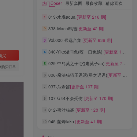
热门Coser
最新套图
最多收藏
猜你喜欢
019-水淼aqua
[更新至 216 期]
1
338-Machi馬吉
[更新至 42 期]
2
Vol.000-候选合集
[更新至 636 期]
3
340-Yiko湿润兔(咬一口兔娘)
[更新至 136 期]
4
购买
029-中岛莫之子i(抱走莫子aa)
[更新至 76 期]
5
存购买订单
006-魔法猫猫王迟迟(星之迟迟)
[更新至 320 期]
6
037-瓜希酱
[更新至 107 期]
7
107-G44不会受伤
[更新至 170 期]
8
012-蜜汁猫裘
[更新至 128 期]
9
045-菌烨tako
[更新至 41 期]
10