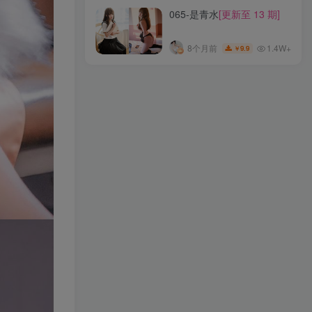
065-是青水
[更新至 13 期]
1.4W+
8个月前
9.9
￥