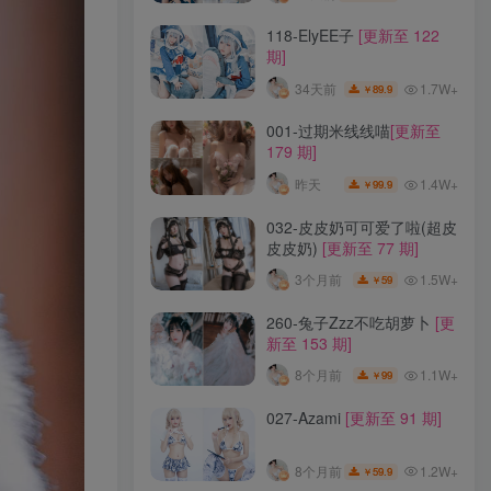
118-ElyEE子
[更新至 122
期]
1.7W+
34天前
89.9
￥
001-过期米线线喵
[更新至
179 期]
1.4W+
昨天
99.9
￥
032-皮皮奶可可爱了啦(超皮
皮皮奶)
[更新至 77 期]
1.5W+
3个月前
59
￥
260-兔子Zzz不吃胡萝卜
[更
新至 153 期]
1.1W+
8个月前
99
￥
027-Azami
[更新至 91 期]
1.2W+
8个月前
59.9
￥