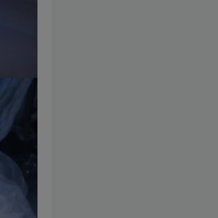
323-小空sora
[更新至 11 期]
1.2W+
1个月前
12
￥