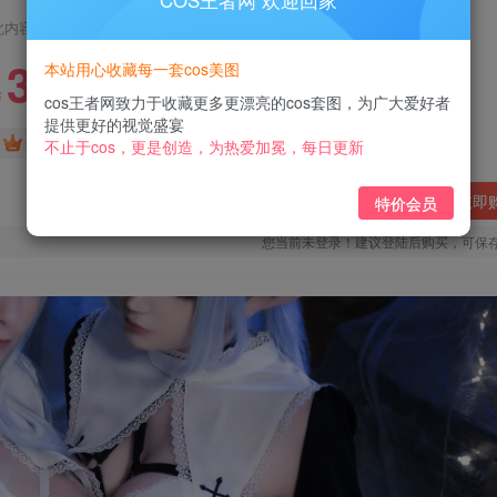
COS王者网 欢迎回家
此内容为付费阅读，请付费后查看
3
本站用心收藏每一套cos美图
￥
cos王者网致力于收藏更多更漂亮的cos套图，为广大爱好者
提供更好的视觉盛宴
免费
免费
黄金会员
钻石会员
不止于cos，更是创造，为热爱加冕，每日更新
立即
特价会员
您当前未登录！建议登陆后购买，可保