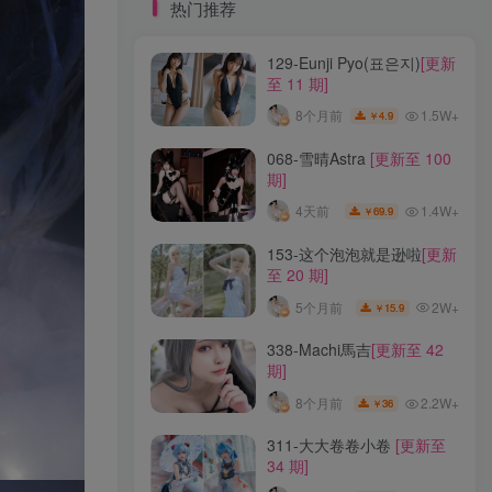
标签云
热门推荐
129-Eunji Pyo(표은지)
[更新
龙年活动
龙宫地狱
龙娘图鉴
龙娘
至 11 期]
龙姬
龙华妃咲JK
龙华妃咲cos
1.5W+
8个月前
4.9
￥
龙华妃咲
黛尔
黑龙贯通
黑黑麦
黑馆晴奈
黑靡烟旗袍
黑钻兔子
黑金
068-雪晴Astra
[更新至 100
期]
黑贞德泳装
黑贞兔子
黑见茜香
1.4W+
4天前
69.9
￥
黑见芹香
黑裤妹
153-这个泡泡就是逊啦
[更新
至 20 期]
热门推荐
2W+
5个月前
15.9
￥
129-Eunji Pyo(표은지)
[更新
338-Machi馬吉
[更新至 42
至 11 期]
期]
1.5W+
8个月前
4.9
￥
2.2W+
8个月前
36
￥
068-雪晴Astra
[更新至 100
311-大大卷卷小卷
[更新至
期]
34 期]
1.4W+
4天前
69.9
￥