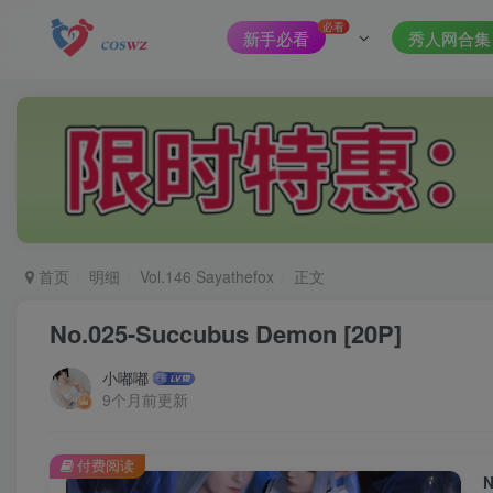
必看
新手必看
秀人网合集
首页
明细
Vol.146 Sayathefox
正文
No.025-Succubus Demon [20P]
小嘟嘟
9个月前更新
付费阅读
N