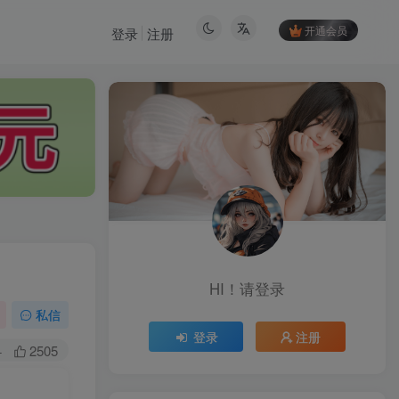
开通会员
登录
注册
HI！请登录
HI！请登录
私信
登录
注册
登录
注册
+
2505