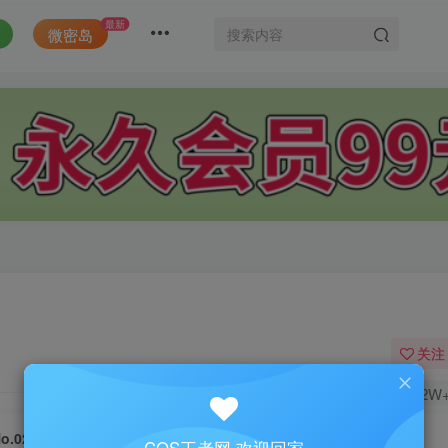
最新
微密岛
关注
2W
o.025-Succubus Demon [20P]