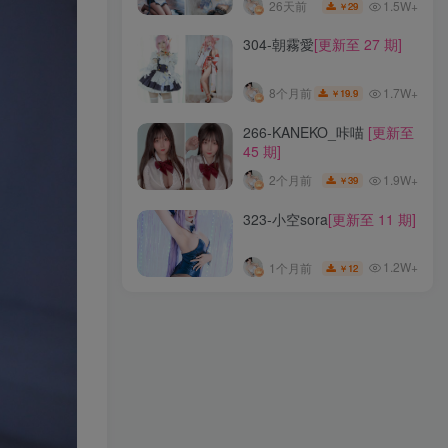
1.5W+
26天前
29
￥
153-这个泡泡就是逊啦
[更新
304-朝霧愛
[更新至 27 期]
至 20 期]
2W+
5个月前
15.9
￥
1.7W+
8个月前
19.9
￥
338-Machi馬吉
[更新至 42
266-KANEKO_咔喵
[更新至
期]
45 期]
2.2W+
8个月前
36
￥
1.9W+
2个月前
39
￥
311-大大卷卷小卷
[更新至
323-小空sora
[更新至 11 期]
34 期]
1.5W+
26天前
29
￥
1.2W+
1个月前
12
￥
304-朝霧愛
[更新至 27 期]
1.7W+
8个月前
19.9
￥
266-KANEKO_咔喵
[更新至
45 期]
1.9W+
2个月前
39
￥