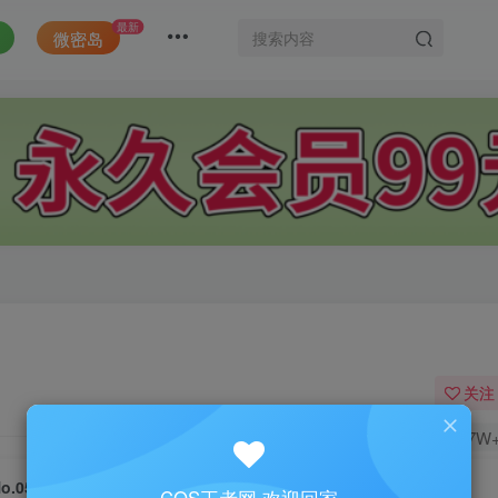
最新
微密岛
关注
1.7W
o.050-家教老师 [80P 2V]