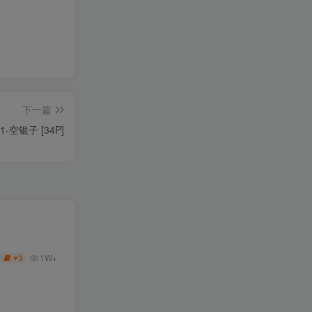
下一篇
51-空银子 [34P]
1W+
3
￥