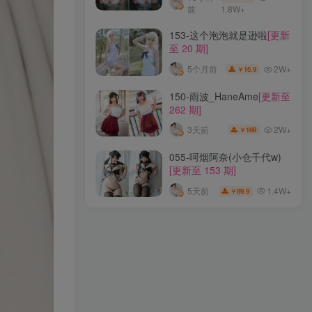
前
1.8W+
Vol.343-十悲伤小木十
[更新
153-这个泡泡就是逊啦
[更新
至 9 期]
至 20 期]
1.8W+
1个月前
8
￥
2W+
5个月前
15.9
￥
237-G.su
[更新至 42 期]
150-雨波_HaneAme
[更新至
262 期]
1W+
8个月前
39.9
￥
2W+
3天前
169
￥
240-miko酱ww
[更新至 97
055-呵烟阿奈(小仓千代w)
期]
[更新至 153 期]
18小时
69.9
￥
前
1.8W+
1.4W+
5天前
89.9
￥
153-这个泡泡就是逊啦
[更新
至 20 期]
2W+
5个月前
15.9
￥
150-雨波_HaneAme
[更新至
262 期]
2W+
3天前
169
￥