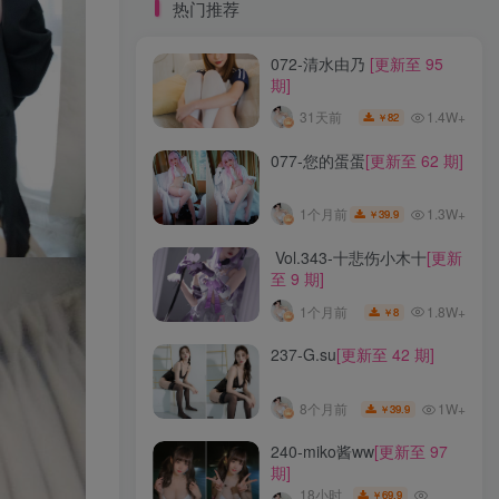
标签云
热门推荐
072-清水由乃
[更新至 95
龙年活动
龙宫地狱
龙娘图鉴
龙娘
期]
龙姬
龙华妃咲JK
龙华妃咲cos
1.4W+
31天前
82
￥
龙华妃咲
黛尔
黑龙贯通
黑黑麦
黑馆晴奈
黑靡烟旗袍
黑钻兔子
黑金
077-您的蛋蛋
[更新至 62 期]
黑贞德泳装
黑贞兔子
黑见茜香
1.3W+
1个月前
39.9
￥
黑见芹香
黑裤妹
Vol.343-十悲伤小木十
[更新
至 9 期]
热门推荐
1.8W+
1个月前
8
￥
072-清水由乃
[更新至 95
237-G.su
[更新至 42 期]
期]
1.4W+
31天前
82
￥
1W+
8个月前
39.9
￥
077-您的蛋蛋
[更新至 62 期]
240-miko酱ww
[更新至 97
期]
1.3W+
1个月前
39.9
18小时
￥
69.9
￥