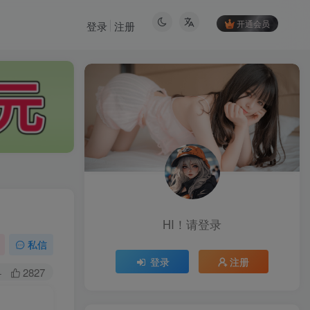
开通会员
登录
注册
HI！请登录
HI！请登录
私信
登录
注册
登录
注册
+
2827