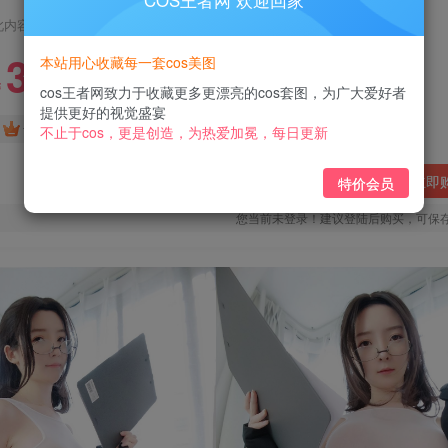
COS王者网 欢迎回家
此内容为付费阅读，请付费后查看
3
本站用心收藏每一套cos美图
￥
cos王者网致力于收藏更多更漂亮的cos套图，为广大爱好者
提供更好的视觉盛宴
免费
免费
黄金会员
钻石会员
不止于cos，更是创造，为热爱加冕，每日更新
立即
特价会员
您当前未登录！建议登陆后购买，可保