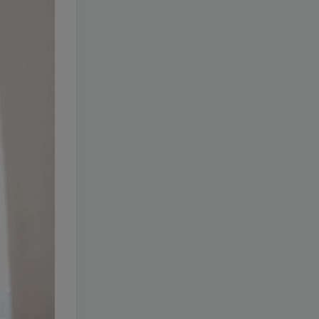
055-呵烟阿奈(小仓千代w)
[更新至 153 期]
1.4W+
5天前
89.9
￥