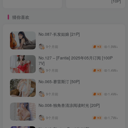
[10P]
猜你喜欢
No.087-长发姑娘 [21P]
1.9W+
9个月前
3
￥
No.127 – [Fantia] 2025年05月订阅 [100P
7V]
1.4W+
9个月前
3
￥
No.065-赛雷斯汀 [50P]
1.4W+
9个月前
3
￥
No.008-独角兽清凉阅读时光 [20P]
1.7W+
9个月前
3
￥