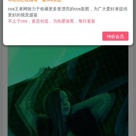
免费
免费
黄金会员
钻石会员
cos王者网致力于收藏更多更漂亮的cos套图，为广大爱好者提供
更好的视觉盛宴
立即购买
不止于cos，更是创造，为热爱加冕，每日更新
您当前未登录！建议登陆后购买，可保存购买订单
特价会员