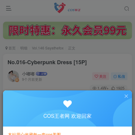
首页
明细
Vol.146 Sayathefox
正文
No.016-Cyberpunk Dress [15P]
小嘟嘟
关注
私信
9个月前更新
1.4W+
1925
付费阅读
No.016-Cyberpunk Dress [15P]
此内容为付费阅读，请付费后查看
COS王者网 欢迎回家
3
￥
本站用心收藏每一套cos美图