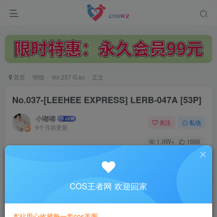
首页
明细
Vol.237 G.su
正文
No.037-[LEEHEE EXPRESS] LERB-047A [53P]
小嘟嘟
关注
私信
9个月前更新
1.9W+
1656
付费阅读
No.037-[LEEHEE EXPRESS] LERB-047A [53P]
此内容为付费阅读，请付费后查看
COS王者网 欢迎回家
3
￥
本站用心收藏每一套cos美图