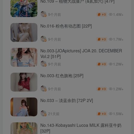
No.109 – 植物大战僵尸 (&贰加六) [47P]
1.4W+
9个月前
3
￥
No.016-粉色有动态图 [22P]
1.7W+
9个月前
3
￥
No.003-[JOApictures] JOA 20. DECEMBER
Vol.2 [51P]
1.2W+
9个月前
3
￥
No.003-红色旗袍 [25P]
1.2W+
9个月前
3
￥
No.033 – 淡蓝余韵 [72P 2V]
1.5W+
21天前
3
￥
No.143-Kobayashi Lucoa MILK 露科亚牛奶
[32P]