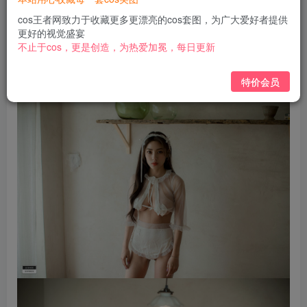
免费
免费
黄金会员
钻石会员
cos王者网致力于收藏更多更漂亮的cos套图，为广大爱好者提供
更好的视觉盛宴
立即购买
不止于cos，更是创造，为热爱加冕，每日更新
您当前未登录！建议登陆后购买，可保存购买订单
特价会员