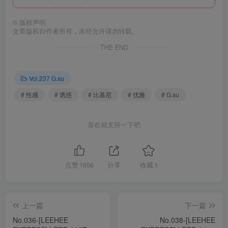
©
版权声明
文章版权归作者所有，未经允许请勿转载。
THE END
Vol.237 G.su
# 性感
# 诱惑
# 比基尼
# 优雅
# G.su
喜欢就支持一下吧
点赞
1656
分享
收藏
1
上一篇
下一篇
No.036-[LEEHEE
No.038-[LEEHEE