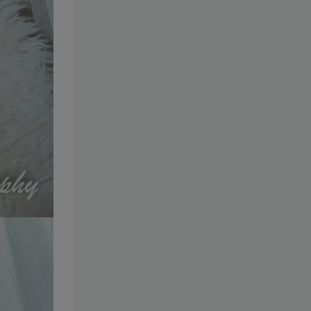
309-章鱼小童谣
[更新至 6
期]
1.5W+
8个月前
6.9
￥