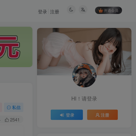
开通会员
登录
注册
HI！请登录
HI！请登录
私信
登录
注册
登录
注册
+
2541