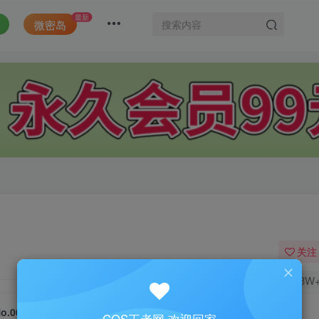
最新
微密岛
关注
1.3W
o.002-酒吞女仆 [14P]