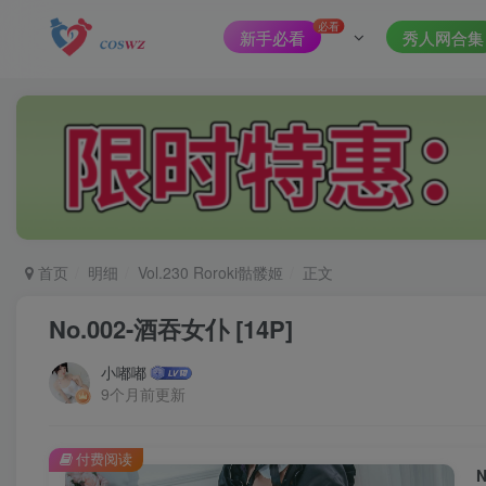
必看
新手必看
秀人网合集
首页
明细
Vol.230 Roroki骷髅姬
正文
No.002-酒吞女仆 [14P]
小嘟嘟
9个月前更新
付费阅读
N