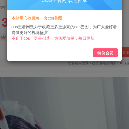
COS王者网 欢迎回家
此内容为付费阅读，请付费后查看
3
本站用心收藏每一套cos美图
￥
cos王者网致力于收藏更多更漂亮的cos套图，为广大爱好者
提供更好的视觉盛宴
免费
免费
黄金会员
钻石会员
不止于cos，更是创造，为热爱加冕，每日更新
立即
特价会员
您当前未登录！建议登陆后购买，可保