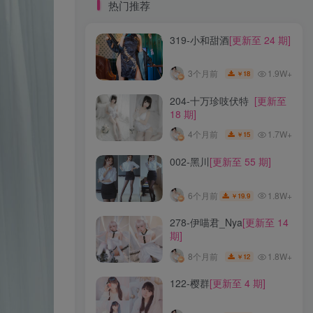
标签云
热门推荐
319-小和甜酒
[更新至 24 期]
龙年活动
龙宫地狱
龙娘图鉴
龙娘
龙姬
龙华妃咲JK
龙华妃咲cos
1.9W+
3个月前
18
￥
龙华妃咲
黛尔
黑龙贯通
黑黑麦
黑馆晴奈
黑靡烟旗袍
黑钻兔子
黑金
204-十万珍吱伏特
[更新至
18 期]
黑贞德泳装
黑贞兔子
黑见茜香
1.7W+
4个月前
15
￥
黑见芹香
黑裤妹
002-黑川
[更新至 55 期]
热门推荐
1.8W+
6个月前
19.9
￥
319-小和甜酒
[更新至 24 期]
278-伊喵君_Nya
[更新至 14
期]
1.9W+
3个月前
18
￥
1.8W+
8个月前
12
￥
204-十万珍吱伏特
[更新至
122-樱群
[更新至 4 期]
18 期]
1.7W+
4个月前
15
￥