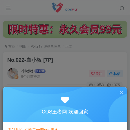
首页
明细
Vol.217 许多鱼鱼鱼
正文
No.022-血小板 [7P]
小嘟嘟
关注
私信
9个月前更新
1.3W+
1075
付费阅读
No.022-血小板 [7P]
此内容为付费阅读，请付费后查看
COS王者网 欢迎回家
3
￥
本站用心收藏每一套cos美图