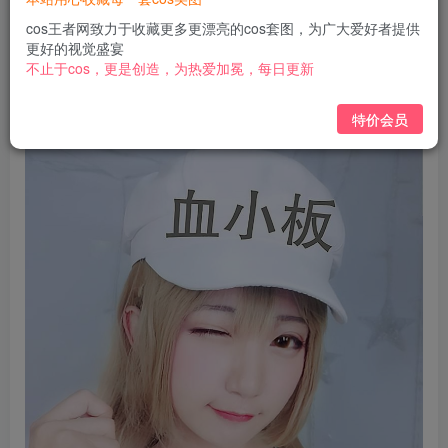
免费
免费
黄金会员
钻石会员
cos王者网致力于收藏更多更漂亮的cos套图，为广大爱好者提供
更好的视觉盛宴
立即购买
不止于cos，更是创造，为热爱加冕，每日更新
您当前未登录！建议登陆后购买，可保存购买订单
特价会员