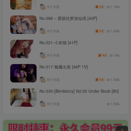
1.1W+
9个月前
3
￥
No.086 – 爱丽丝梦游仙境 [40P]
1.4W+
9个月前
3
￥
No.021-小灰猫 [41P]
1W+
9个月前
3
￥
No.017-魅魔出差 [46P 1V]
1.5W+
9个月前
3
￥
No.030-[Bimilstory] Vol.05 Under Boob [80]
9个月前
1.5W+