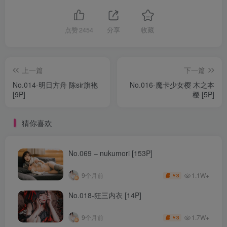
点赞
2454
分享
收藏
上一篇
下一篇
No.014-明日方舟 陈sir旗袍
No.016-魔卡少女樱 木之本
[9P]
樱 [5P]
猜你喜欢
No.069 – nukumori [153P]
1.1W+
9个月前
3
￥
No.018-狂三内衣 [14P]
1.7W+
9个月前
3
￥