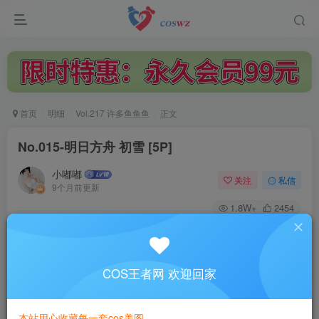
首页
明细
Vol.217 许多鱼鱼鱼
正文
No.015-明日方舟 初雪 [5P]
小嘟嘟
关注
私信
9个月前更新
1.8W+
2454
付费阅读
No.015-明日方舟 初雪 [5P]
此内容为付费阅读，请付费后查看
COS王者网 欢迎回家
3
￥
本站用心收藏每一套cos美图