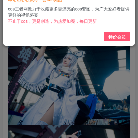
免费
免费
黄金会员
钻石会员
cos王者网致力于收藏更多更漂亮的cos套图，为广大爱好者提供
更好的视觉盛宴
立即购买
不止于cos，更是创造，为热爱加冕，每日更新
您当前未登录！建议登陆后购买，可保存购买订单
特价会员