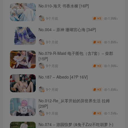
No.010-海天 书香水榭 [16P]
1.9W+
9个月前
3
￥
No.004 – 原神 珊瑚宮心海 [34P]
1.8W+
9个月前
3
￥
No.079-R-Maid 电子图包（含7套）– 柴郡
[15P]
1.9W+
9个月前
3
￥
No.187 – Albedo [47P 16V]
1.6W+
9个月前
3
￥
No.012-Re_从零开始的异世界生活 拉姆
[29P]
1.5W+
9个月前
3
￥
No.074 – 游园惊梦 (&兔子Zzz不吃胡萝卜)