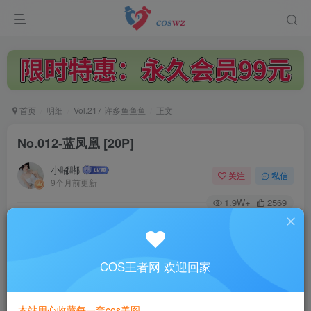
首页
明细
Vol.217 许多鱼鱼鱼
正文
No.012-蓝凤凰 [20P]
小嘟嘟
关注
私信
9个月前更新
1.9W+
2569
付费阅读
No.012-蓝凤凰 [20P]
此内容为付费阅读，请付费后查看
COS王者网 欢迎回家
3
￥
本站用心收藏每一套cos美图