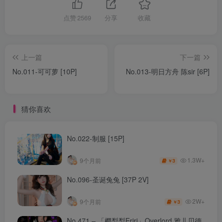
点赞
2569
分享
收藏
上一篇
下一篇
No.011-可可萝 [10P]
No.013-明日方舟 陈sir [6P]
猜你喜欢
No.022-制服 [15P]
1.3W+
9个月前
3
￥
No.096-圣诞兔兔 [37P 2V]
2W+
9个月前
3
￥
No.471 – 「樱梨梨Eriri」Overlord 雅儿贝德