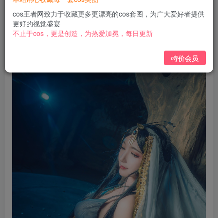
免费
免费
黄金会员
钻石会员
cos王者网致力于收藏更多更漂亮的cos套图，为广大爱好者提供
更好的视觉盛宴
立即购买
不止于cos，更是创造，为热爱加冕，每日更新
您当前未登录！建议登陆后购买，可保存购买订单
特价会员