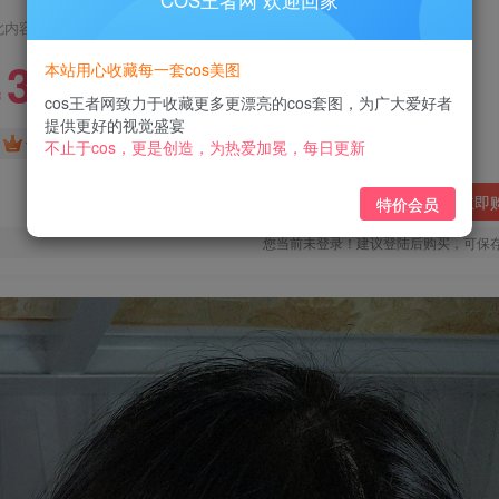
COS王者网 欢迎回家
此内容为付费阅读，请付费后查看
3
本站用心收藏每一套cos美图
￥
cos王者网致力于收藏更多更漂亮的cos套图，为广大爱好者
提供更好的视觉盛宴
免费
免费
黄金会员
钻石会员
不止于cos，更是创造，为热爱加冕，每日更新
立即
特价会员
您当前未登录！建议登陆后购买，可保