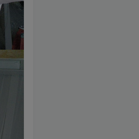
143-封疆疆v
[更新至 87 期]
1.7W+
1个月前
69.9
￥