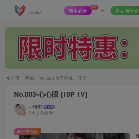
必看
新手必看
秀人网合集
首页
明细
Vol.223 贞子蜜桃
正文
No.003-心心眼 [10P 1V]
小嘟嘟
9个月前更新
付费阅读
N