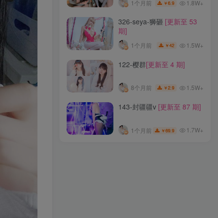
1.8W+
1个月前
6.9
￥
287-如月灰
[更新至 31 期]
326-seya-狮砸
[更新至 53
期]
1.5W+
8个月前
29.9
￥
1.5W+
1个月前
42
￥
043-不呆猫
[更新至 80 期]
122-樱群
[更新至 4 期]
1.9W+
4个月前
49.9
￥
1.5W+
8个月前
2.9
￥
303-純愛neko
[更新至 19
143-封疆疆v
[更新至 87 期]
期]
1.8W+
1个月前
6.9
￥
1.7W+
1个月前
69.9
￥
326-seya-狮砸
[更新至 53
期]
1.5W+
1个月前
42
￥
122-樱群
[更新至 4 期]
1.5W+
8个月前
2.9
￥