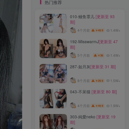
标签云
热门推荐
010-鳗鱼霏儿
[更新至 93
龙年活动
龙宫地狱
龙娘图鉴
龙娘
期]
龙姬
龙华妃咲JK
龙华妃咲cos
1.4W+
4个月前
49.9
￥
龙华妃咲
黛尔
黑龙贯通
黑黑麦
黑馆晴奈
黑靡烟旗袍
黑钻兔子
黑金
192-MisswarmJ
[更新至 47
期]
黑贞德泳装
黑贞兔子
黑见茜香
1.4W+
5个月前
36
￥
黑见芹香
黑裤妹
287-如月灰
[更新至 31 期]
热门推荐
1.5W+
8个月前
29.9
￥
010-鳗鱼霏儿
[更新至 93
043-不呆猫
[更新至 80 期]
期]
1.4W+
4个月前
49.9
￥
1.9W+
4个月前
49.9
￥
192-MisswarmJ
[更新至 47
303-純愛neko
[更新至 19
期]
期]
1.4W+
5个月前
36
￥