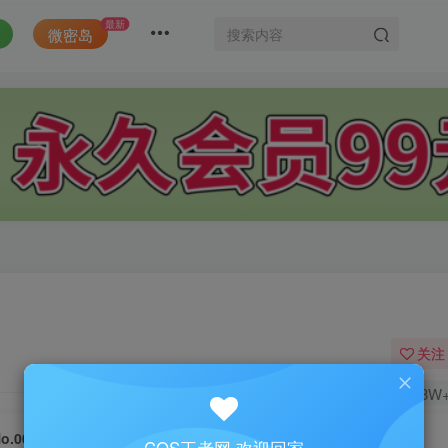
最新
微密岛
关注
1.3W
o.003-心心眼 [10P 1V]