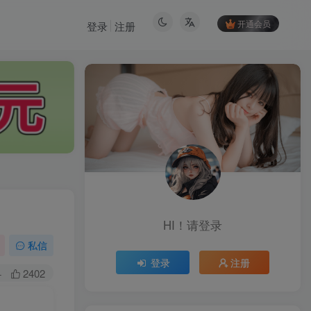
开通会员
登录
注册
HI！请登录
HI！请登录
私信
登录
注册
登录
注册
+
2402