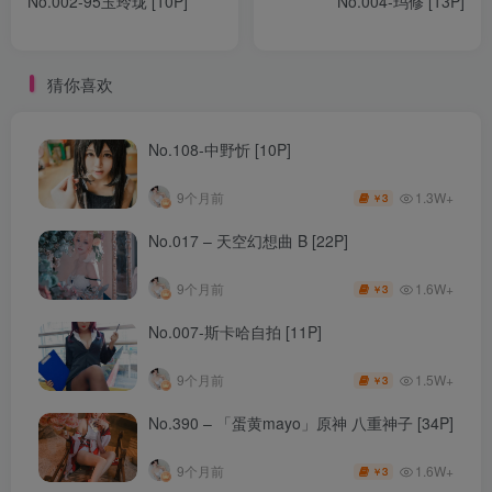
No.002-95玉玲珑 [10P]
No.004-玛修 [13P]
猜你喜欢
No.108-中野忻 [10P]
1.3W+
9个月前
3
￥
No.017 – 天空幻想曲 B [22P]
1.6W+
9个月前
3
￥
No.007-斯卡哈自拍 [11P]
1.5W+
9个月前
3
￥
No.390 – 「蛋黄mayo」原神 八重神子 [34P]
1.6W+
9个月前
3
￥