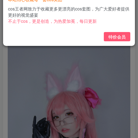
免费
免费
黄金会员
钻石会员
cos王者网致力于收藏更多更漂亮的cos套图，为广大爱好者提供
更好的视觉盛宴
立即购买
不止于cos，更是创造，为热爱加冕，每日更新
您当前未登录！建议登陆后购买，可保存购买订单
特价会员