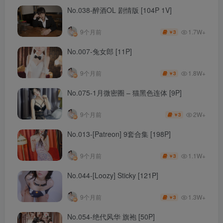
No.038-醉酒OL 剧情版 [104P 1V]
1.7W+
9个月前
3
￥
No.007-兔女郎 [11P]
1.8W+
9个月前
3
￥
No.075-1月微密圈 – 猫黑色连体 [9P]
2W+
9个月前
3
￥
No.013-[Patreon] 9套合集 [198P]
1.1W+
9个月前
3
￥
No.044-[Loozy] Sticky [121P]
1.3W+
9个月前
3
￥
No.054-绝代风华 旗袍 [50P]