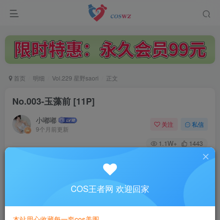
首页
明细
Vol.229 星野saori
正文
No.003-玉藻前 [11P]
小嘟嘟
关注
私信
9个月前更新
1.1W+
1443
付费阅读
No.003-玉藻前 [11P]
此内容为付费阅读，请付费后查看
COS王者网 欢迎回家
3
￥
本站用心收藏每一套cos美图