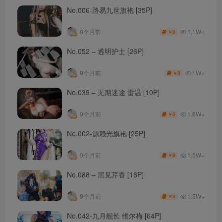
No.006-路易九世旗袍 [35P]
1.1W+
9个月前
3
￥
No.052 – 透明护士 [26P]
1W+
9个月前
3
￥
No.039 – 无期迷途 雷温 [10P]
1.6W+
9个月前
3
￥
No.002-源赖光旗袍 [25P]
1.5W+
9个月前
3
￥
No.088 – 黑见芹香 [18P]
1.5W+
9个月前
3
￥
No.042-九月舰长 维尔梅 [64P]