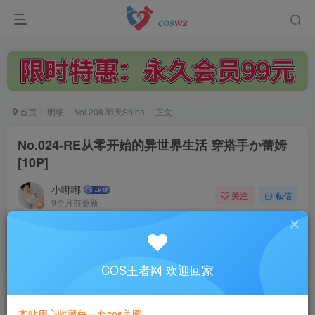
首页
明细
Vol.208 羽天Shine
正文
No.024-RE从零开始的异世界生活 穿搭手か蕾姆
[10P]
小嘟嘟
关注
私信
9个月前更新
1.1W+
2568
付费阅读
No.024-RE从零开始的异世界生活 穿搭手か蕾姆 [10P]
COS王者网 欢迎回家
此内容为付费阅读，请付费后查看
3
本站用心收藏每一套cos美图