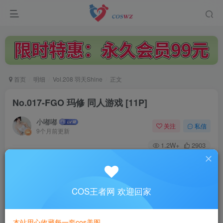
首页
明细
Vol.208 羽天Shine
正文
No.017-FGO 玛修 同人游戏 [11P]
小嘟嘟
关注
私信
9个月前更新
1.2W+
2903
付费阅读
No.017-FGO 玛修 同人游戏 [11P]
此内容为付费阅读，请付费后查看
COS王者网 欢迎回家
3
￥
本站用心收藏每一套cos美图