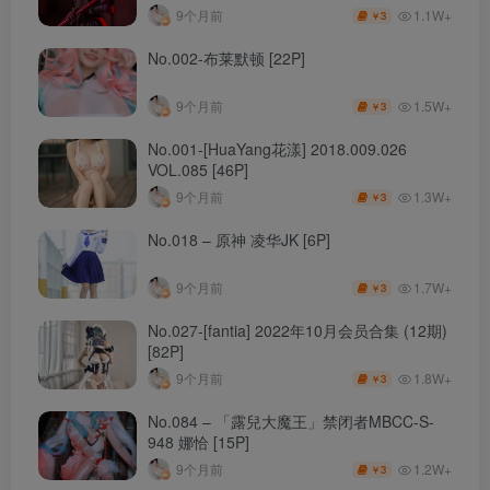
1.1W+
9个月前
3
￥
No.002-布莱默顿 [22P]
1.5W+
9个月前
3
￥
No.001-[HuaYang花漾] 2018.009.026
VOL.085 [46P]
1.3W+
9个月前
3
￥
No.018 – 原神 凌华JK [6P]
1.7W+
9个月前
3
￥
No.027-[fantia] 2022年10月会员合集 (12期)
[82P]
1.8W+
9个月前
3
￥
No.084 – 「露兒大魔王」禁闭者MBCC-S-
948 娜恰 [15P]
1.2W+
9个月前
3
￥