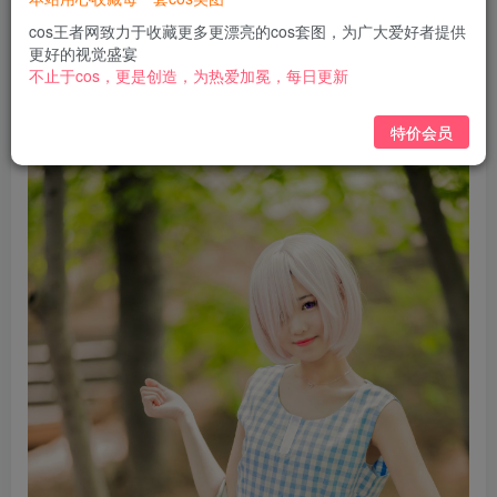
免费
免费
黄金会员
钻石会员
cos王者网致力于收藏更多更漂亮的cos套图，为广大爱好者提供
更好的视觉盛宴
立即购买
不止于cos，更是创造，为热爱加冕，每日更新
您当前未登录！建议登陆后购买，可保存购买订单
特价会员